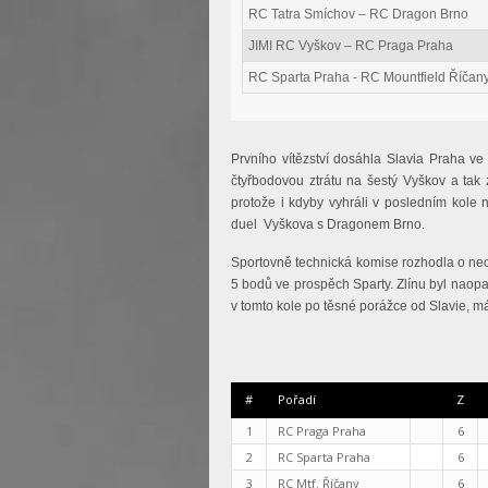
RC Tatra Smíchov – RC Dragon Brno
JIMI RC Vyškov – RC Praga Praha
RC Sparta Praha - RC Mountfield Říčan
Prvního vítězství dosáhla Slavia Praha ve
čtyřbodovou ztrátu na šestý Vyškov a tak 
protože i kdyby vyhráli v posledním kole n
duel Vyškova s Dragonem Brno.
Sportovně technická komise rozhodla o ne
5 bodů ve prospěch Sparty. Zlínu byl naopa
v tomto kole po těsné porážce od Slavie, m
#
Pořadí
Z
1
RC Praga Praha
6
2
RC Sparta Praha
6
3
RC Mtf. Říčany
6