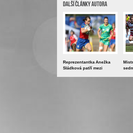
Další články autora
Reprezentantka Anežka
Mist
Sládková patří mezi
sedm
sedmičku nejlepších
Smí
hráček Evropy