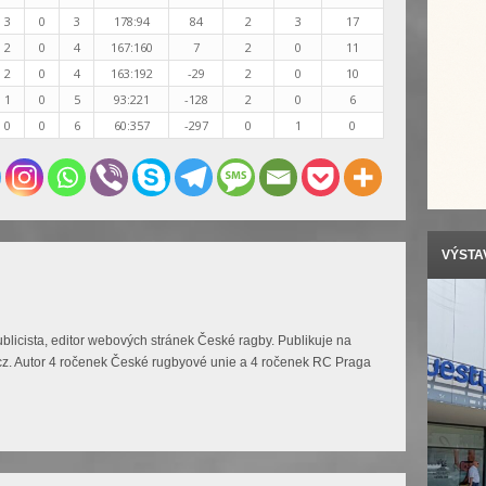
3
0
3
178:94
84
2
3
17
2
0
4
167:160
7
2
0
11
2
0
4
163:192
-29
2
0
10
1
0
5
93:221
-128
2
0
6
0
0
6
60:357
-297
0
1
0
VÝSTAV
blicista, editor webových stránek České ragby. Publikuje na
y.cz. Autor 4 ročenek České rugbyové unie a 4 ročenek RC Praga