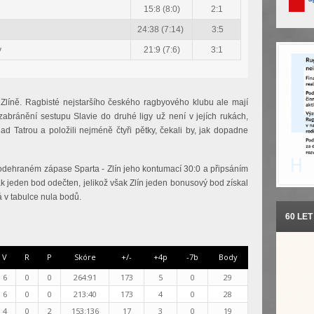
15:8 (8:0)
2:1
24:38 (7:14)
3:5
y
21:9 (7:6)
3:1
 Zlíně. Ragbisté nejstaršího českého ragbyového klubu ale mají
zabránění sestupu Slavie do druhé ligy už není v jejích rukách,
ad Tatrou a položili nejméně čtyři pětky, čekali by, jak dopadne
odehraném zápase Sparta - Zlín jeho kontumací 30:0 a připsáním
k jeden bod odečten, jelikož však Zlín jeden bonusový bod získal
á v tabulce nula bodů.
60 LE
V
R
P
Skóre
+/-
+4p
-7b
Body
6
0
0
264:91
173
5
0
29
6
0
0
213:40
173
4
0
28
4
0
2
153:136
17
3
0
19