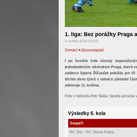
1. liga: Bez porážky Praga 
4. května 2019 (20:31)
Domácí
◾
Zpravodajství
I po šestém kole zůstaly neporažený
jednobodovým náskokem Praga, která ve V
zatímco Sparta Říčanům položila jen tř
těchto dvou týmů v tabulce základní část
odehraje 11. května.
Foto v náhledu Petr Skála: Sparta porazil
Výsledky 6. kola
Soupeři
RC Zlín – RC Slavia Praha