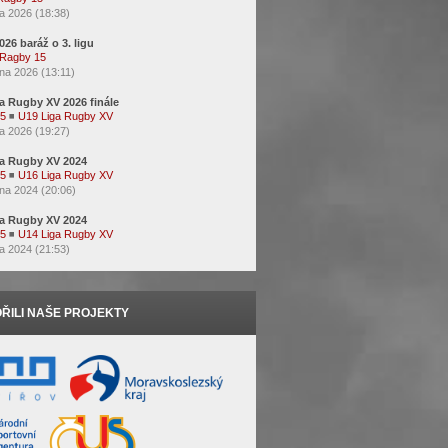
a 2026 (18:38)
2026 baráž o 3. ligu
Ragby 15
na 2026 (13:11)
a Rugby XV 2026 finále
15
◾
U19 Liga Rugby XV
a 2026 (19:27)
a Rugby XV 2024
15
◾
U16 Liga Rugby XV
na 2024 (20:06)
a Rugby XV 2024
15
◾
U14 Liga Rugby XV
a 2024 (21:53)
ŘILI NAŠE PROJEKTY