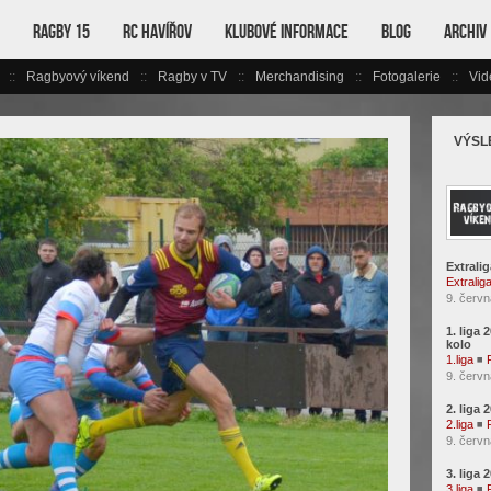
Ragby 15
RC Havířov
Klubové informace
Blog
Archiv
Ragbyový víkend
Ragby v TV
Merchandising
Fotogalerie
Vid
VÝSL
Extralig
Extralig
9. červn
1. liga 
kolo
1.liga
◾
9. červn
2. liga 
2.liga
◾
9. červn
3. liga 
3.liga
◾