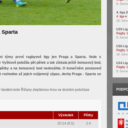
9. červn
4. liga 
4. liga
◾
15. červ
U19 Lig
a Sparta
Ragby 
9. červn
U16 Lig
Ragby 
16. červ
mi týmy první ragbyové ligy jen Praga a Sparta. Vede s
yškově položila pět pětek a tak získala ještě bonusový bod,
U14 Lig
Ragby 
i pětky a na bonusový bod nedosáhla. O konečném postavení
9. červn
i rozhodne až jejich vzájemný zápas, derby Praga - Sparta se
PODPO
a v šestém kole Říčany zlepšenou hrou ve druhém poločase
Výsledek
Pětky
20:24 (6:5)
2:4