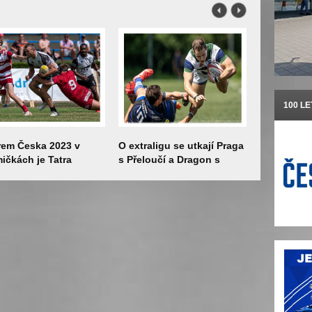
100 L
rem Česka 2023 v
O extraligu se utkají Praga
Národní tý
ičkách je Tatra
s Přeloučí a Dragon s
divize Tro
chov
Vídní