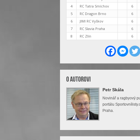
4
RC Tatra Smíchov
6
5
RC Dragon Brno
6
6
JIMI RC Vyškov
6
7
RC Slavia Praha
6
8
RC Zlín
6
O Autorovi
Petr Skála
Novinář a ragbyový pu
portálu Sportovnílist
Praha.