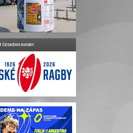
ET ČESKÉHO RAGBY
m postoupil do
Finále extraligy 2023:
Extraliga finišuje
phy
Říčany – Sparta 16:9