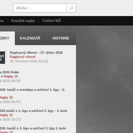
ea
Kroužek rugby
Cvičení MŠ
EDKY
KALENDÁŘ
HISTORIE
Ragbyový víkend – 27. týden 2026
Ragbyový víkend
26. července 2026 (01:03)
a 2026 finále
a
◾
Ragby 15
a 2026 (09:33)
2026: baráž o extraligu a udržení 1. ligy – 2.
Ragby 15
a 2026 (09:47)
2026 baráž o 1. ligu a udržení 2. ligy – 2. kolo
Ragby 15
a 2026 (18:27)
2026: baráž o 2. ligu a udržení 3. ligy 2. kolo
Ragby 15