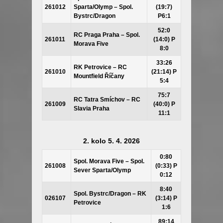
261012
Sparta/Olymp – Spol.
(19:7)
Bystrc/Dragon
P6:1
52:0
RC Praga Praha – Spol.
261011
(14:0) P
Morava Five
8:0
33:26
RK Petrovice – RC
261010
(21:14) P
Mountfield Říčany
5:4
75:7
RC Tatra Smíchov – RC
261009
(40:0) P
Slavia Praha
11:1
2. kolo 5. 4. 2026
0:80
Spol. Morava Five – Spol.
261008
(0:33) P
Sever Sparta/Olymp
0:12
8:40
Spol. Bystrc/Dragon – RK
026107
(3:14) P
Petrovice
1:6
89:14