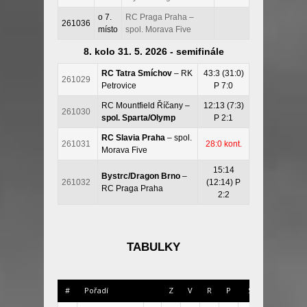
o 7.
RC Praga Praha –
261036
místo
spol. Morava Five
8. kolo 31. 5. 2026 - semifinále
RC Tatra Smíchov
– RK
43:3 (31:0)
261029
Petrovice
P 7:0
RC Mountfield Říčany –
12:13 (7:3)
261030
spol. Sparta/Olymp
P 2:1
RC Slavia Praha
– spol.
261031
28:0 kont.
Morava Five
15:14
Bystrc/Dragon Brno
–
261032
(12:14) P
RC Praga Praha
2:2
TABULKY
#
Pořadí
Z
V
R
P
Skóre
+/-