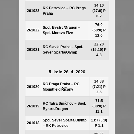
34:10
RK Petrovice – RC Praga
261023
(27:0) P
Praha
6:2
76:0
Spol. Bystrc/Dragon –
261022
(50:0) P
Spol. Morava Five
12:0
22:20
RC Slavia Praha – Spol.
261021
(15:10) P
Sever Sparta/Olymp
4:3
5. kolo 26. 4. 2026
14:38
RC Praga Praha – RC
261020
(7:21) P
Mountfield Říčany
2:6
71:5
RC Tatra Smíchov – Spol.
261019
(38:0) P
Bystrc/Dragon
11:1
Spol. Sever Sparta/Olymp
13:7 (3:0)
261018
– RK Petrovice
P 1:1