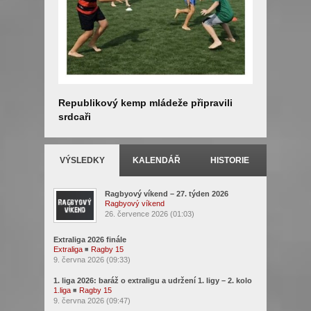
Republikový kemp mládeže připravili
Letní tes
srdcaři
VÝSLEDKY
KALENDÁŘ
HISTORIE
Ragbyový víkend – 27. týden 2026
Ragbyový víkend
26. července 2026 (01:03)
Extraliga 2026 finále
Extraliga
◾
Ragby 15
9. června 2026 (09:33)
1. liga 2026: baráž o extraligu a udržení 1. ligy – 2. kolo
1.liga
◾
Ragby 15
9. června 2026 (09:47)