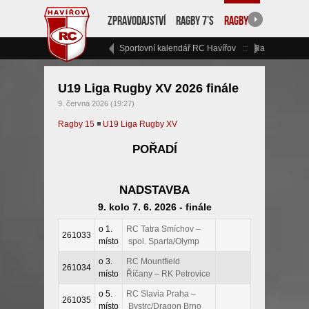
Zpravodajství
Ragby 7’s
Ragby 15
RC Havíř
Sportovní kalendář RC Havířov
Ragbyový vík
U19 Liga Rugby XV 2026 finále
9. června 2026 (19:27)
Ragby 15
◾
U19 Liga Rugby XV
POŘADÍ
NADSTAVBA
9. kolo 7. 6. 2026 - finále
o 1.
RC Tatra Smíchov –
261033
místo
spol. Sparta/Olymp
o 3.
RC Mountfield
261034
místo
Říčany – RK Petrovice
o 5.
RC Slavia Praha –
261035
místo
Bystrc/Dragon Brno