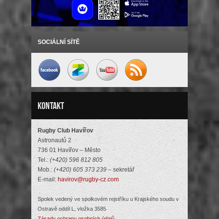
SOCIÁLNÍ SÍTĚ
Kontakt
Rugby Club Havířov
Astronautů 2
736 01 Havířov – Město
Tel.:
(+420) 596 812 805
Mob.:
(+420) 605 373 239
– sekretář
E-mail:
havirov@rugby-cz.com
Spolek vedený ve spolkovém rejstříku u Krajského soudu v
Ostravě oddíl L, vložka 3585
Zásady ochrany osobních údajů