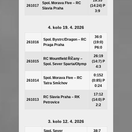
19:55
Spol. Morava Five – RC
261017
(14:24) P
Slavia Praha
3:9
4. kolo 19. 4. 2026
36:0
Spol. Bystrc/Dragon – RC
261016
(19:0)
Praga Praha
P6:0
26:19
RC Mountfield Říčany –
261015
(14:7) P
Spol. Sever Sparta/Olymp
4:3
0:152
Spol. Morava Five – RC
261014
(0:85) P
Tatra Smíchov
0:24
17:12
RC Slavia Praha – RK
261013
(14:0) P
Petrovice
2:2
3. kolo 12. 4. 2026
Spol. Sever
38:7