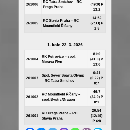
RC Tatra Smíchov – RC
261006
(49:0) P
Praga Praha
13:2
14:52
RC Slavia Praha – RC
261005
(7:33) P
Mountfield Říčany
2:8
1. kolo 22. 3. 2026
81:0
RK Petrovice
– spol.
261004
(41:0) P
Morava Five
13:0
0:41
Spol. Sever Sparta/Olymp
261003
(0:22) P
–
R
C Tatra Smíchov
0:7
46:7
RC Mountfield Říčany –
261002
(34:0) P
s
pol. Bystrc/
Dragon
8:1
26:54
RC Praga Praha –
RC
261001
(12:19)
Slavia Praha
P 4:8