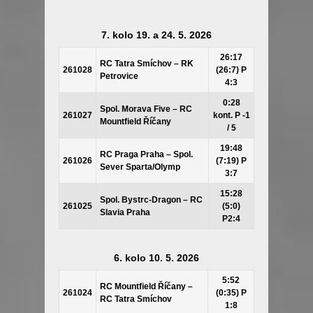
7. kolo 19. a 24. 5. 2026
26:17
RC Tatra Smíchov – RK
261028
(26:7) P
Petrovice
4:3
0:28
Spol. Morava Five – RC
261027
kont. P -1
Mountfield Říčany
/ 5
19:48
RC Praga Praha – Spol.
261026
(7:19) P
Sever Sparta/Olymp
3:7
15:28
Spol. Bystrc-Dragon – RC
261025
(5:0)
Slavia Praha
P2:4
6. kolo 10. 5. 2026
5:52
RC Mountfield Říčany –
261024
(0:35) P
RC Tatra Smíchov
1:8