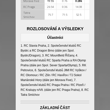
Morava Five
19:55
0:76
0:28k
0:80
0:81
RC Praga
26:54
0:36
14:38
19:48
10:3
Tatra
75:7
71:5
52:5
41:0
26:1
Smíchov
ROZLOSOVÁNÍ A VÝSLEDKY
Účastníci
1. RC Slavia Praha, 2. Společenství klubů RC
Bystrc a RC Dragon Brno (dále jen Spol.
Bystrc/Dragon), 3. RC Mountfield Říčany, 4.
Společenství klubů RC Sparta Praha a RA Olymp
Praha (dále jen Spol. Sever Sparta/Olymp), 5. RK
Petrovice, 6. Společenství klubů JIMI RC Vyškov /
RC Olomouc / RC Zlín / RC Havířov / TJ Sokol
Mariánské Hory (dále jen Morava Five), 7.
Společenství klubů RC Praga Praha / RC Plzeň /
RC Kralupy n/Vlt. (dále jen RC Praga Praha), 8. RC
Tatra Smíchov
ZÁKLADNÍ ČÁST