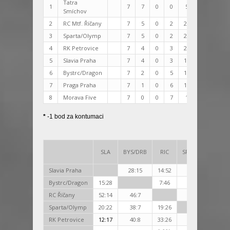
Tatra
1
7
7
0
0
506.48
458
Smíchov
2
RC Mtf. Říčany
7
5
0
2
221:139
82
3
Sparta/Olymp
7
5
0
2
218:119
99
4
RK Petrovice
7
4
0
3
224:100
124
5
Slavia Praha
7
4
0
3
194:219
-25
6
Bystrc/Dragon
7
2
0
5
154:223
-69
7
Praga Praha
7
1
0
6
135:299
-164
8
Morava Five
7
0
0
7
19:524
-505
*
-1 bod za kontumaci
SLA
BYS/DRB
RIC
SPA/OLY
PET
Slavia Praha
28:15
14:52
22:20
17:1
Bystrc/Dragon
15:28
7:46
7:38
8:40
RC Říčany
52:14
46:7
26:19
26:3
Sparta/Olymp
20:22
38:7
19:26
13:7
RK Petrovice
12:17
40:8
33:26
7:13