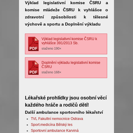
Výklad legislativní komise ČSRU a
komise mládeže ČSRU k vyhlášce o
zdravotní způsobilosti k tělesné
výchově a sportu a Doplnění výkladu
Výklad legislativní komise ČSRU k
vyhlášce 391/2013 Sb.
staženo 190×
Doplnění výkladu legislativní komise
ČSRU
staženo 168×
Lékařské prohlídky jsou osobní věcí
každého hráče a rodičů dětí!
Další ambulance sportovního lékařství
TVL Fakultní nemocnice Ostrava
Sport.medicína Bělský les
Sportovní ambulance Karviná