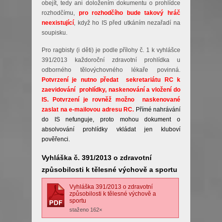
obejít, tedy ani doložením dokumentu o prohlídce
rozhodčímu,
pro rozhodčího bude takový hráč
neexistující
, když ho IS před utkáním nezařadí na
soupisku.
Pro ragbisty (i děti) je podle přílohy č. 1 k vyhlášce
391/2013 každoroční zdravotní prohlídka u
odborného tělovýchovného lékaře povinná.
Potvrzení je nutno předat sekretariátu RC k
zaevidování prohlídky, naskenování a vložení do
IS.
Potvrzení je rovněž možno naskenované
zaslat na e-mailovou adresu RC.
Přímé nahrávání
do IS nefunguje, proto mohou dokument o
absolvování prohlídky vkládat jen kluboví
pověřenci.
Vyhláška č. 391/2013 o zdravotní
způsobilosti k tělesné výchově a sportu
Vyhláška 391/2013 o zdravotní
způsobilosti k tělesné výchově a
sportu
staženo 162×