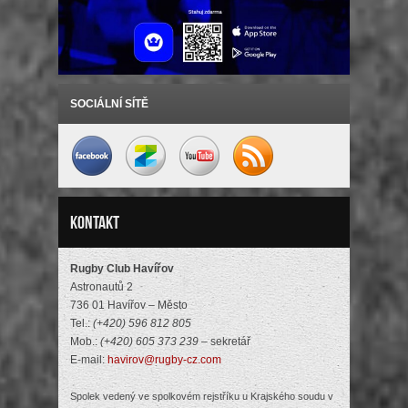
SOCIÁLNÍ SÍTĚ
Kontakt
Rugby Club Havířov
Astronautů 2
736 01 Havířov – Město
Tel.:
(+420) 596 812 805
Mob.:
(+420) 605 373 239
– sekretář
E-mail:
havirov@rugby-cz.com
Spolek vedený ve spolkovém rejstříku u Krajského soudu v