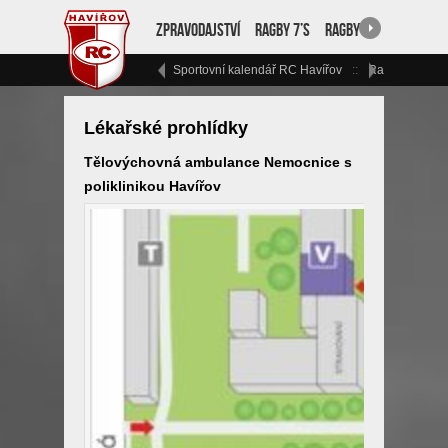
Zpravodajství
Ragby 7’s
Ragby 15
RC Havíř
Sportovní kalendář RC Havířov
Ragbyový vík
Lékařské prohlídky
Tělovýchovná ambulance Nemocnice s
poliklinikou Havířov