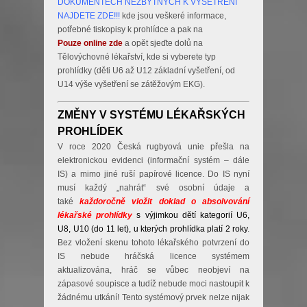
DOKUMENTECH NEZBYTNÝCH K VYŠETŘENÍ
NAJDETE ZDE!!!
kde jsou veškeré informace,
potřebné tiskopisy k prohlídce a pak na
Pouze online zde
a opět sjeďte dolů na
Tělovýchovné lékařství, kde si vyberete typ
prohlídky (děti U6 až U12 základní vyšetření, od
U14 výše vyšetření se zátěžovým EKG).
ZMĚNY V SYSTÉMU LÉKAŘSKÝCH
PROHLÍDEK
V roce 2020 Česká rugbyová unie přešla na
elektronickou evidenci (informační systém – dále
IS) a mimo jiné ruší papírové licence. Do IS nyní
musí každý „nahrát“ své osobní údaje a
také
každoročně vložit doklad o absolvování
lékařské
prohlídky
s výjimkou dětí kategorií U6,
U8, U10 (do 11 let), u kterých prohlídka platí 2 roky
.
Bez vložení skenu tohoto lékařského potvrzení do
IS nebude hráčská licence systémem
aktualizována, hráč se vůbec neobjeví na
zápasové soupisce a tudíž nebude moci nastoupit k
žádnému utkání! Tento systémový prvek nelze nijak