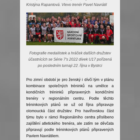
Kristýna Rapantová. Vlevo trenér Pavel Navrátil
Fotografie medailistek a hráček dalších družstev
účastnících se Série 7′s 2022 dívek U17 pořízená
po posledním turnaji 22. října v Bystrci
Pro zimní období je pro ženský i dívčí tým v plánu
kombinace společných tréninků na umělce a
kondičních tréninků připravených kondičními
trenéry v regionálním centru. Podle těchto
tréninkových plánů se už od října připravuje
olomoucká část družstev. Pro havířovskou část
týmu bylo v rámci Regionálního centra přislíbeno
zajištění atletického trenéra, ale zatím se děvčata
připravují podle tréninkových plánů připravených
Pavlem Navrátilem.