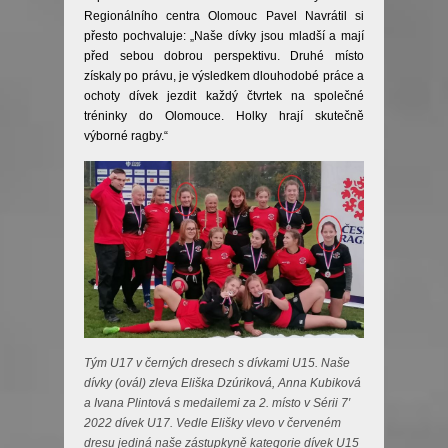
Regionálního centra Olomouc Pavel Navrátil si
přesto pochvaluje: „Naše dívky jsou mladší a mají
před sebou dobrou perspektivu. Druhé místo
získaly po právu, je výsledkem dlouhodobé práce a
ochoty dívek jezdit každý čtvrtek na společné
tréninky do Olomouce. Holky hrají skutečně
výborné ragby.“
Tým U17 v černých dresech s dívkami U15. Naše
dívky (ovál) zleva Eliška Dzúriková, Anna Kubiková
a Ivana Plintová s medailemi za 2. místo v Sérii 7′
2022 dívek U17. Vedle Elišky vlevo v červeném
dresu jediná naše zástupkyně kategorie dívek U15