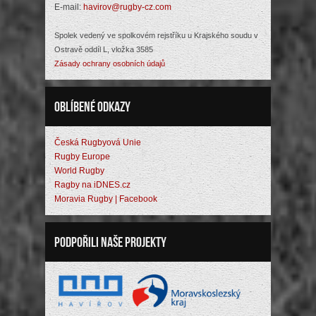
E-mail:
havirov@rugby-cz.com
Spolek vedený ve spolkovém rejstříku u Krajského soudu v
Ostravě oddíl L, vložka 3585
Zásady ochrany osobních údajů
Oblíbené odkazy
Česká Rugbyová Unie
Rugby Europe
World Rugby
Ragby na iDNES.cz
Moravia Rugby | Facebook
Podpořili naše projekty