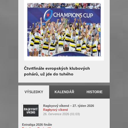
Čtvrtfinále evropských klubových
4. kolo S
pohárů, už jde do tuhého
rozhodne
VÝSLEDKY
KALENDÁŘ
HISTORIE
Ragbyový víkend – 27. týden 2026
Ragbyový víkend
26. července 2026 (01:03)
Extraliga 2026 finále