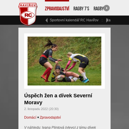
Zpravodajství
Ragby 7’s
Ragby 15
RC Havíř
Sportovní kalendář RC Havířov
Ragbyový vík
Úspěch žen a dívek Severní
Moravy
2. listopadu 2022 (20:30)
Domácí
◾
Zpravodajství
V náhledu: Ivana Plintová (vlevo) z týmu dívek