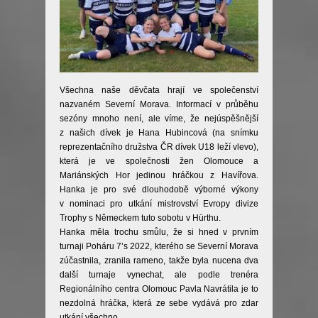
Všechna naše děvčata hrají ve společenství
nazvaném Severní Morava. Informací v průběhu
sezóny mnoho není, ale víme, že nejúspěšnější
z našich dívek je Hana Hubincová (na snímku
reprezentačního družstva ČR dívek U18 leží vlevo),
která je ve společnosti žen Olomouce a
Mariánských Hor jedinou hráčkou z Havířova.
Hanka je pro své dlouhodobě výborné výkony
v nominaci pro utkání mistrovství Evropy divize
Trophy s Německem tuto sobotu v Hürthu.
Hanka měla trochu smůlu, že si hned v prvním
turnaji Poháru 7’s 2022, kterého se Severní Morava
zúčastnila, zranila rameno, takže byla nucena dva
další turnaje vynechat, ale podle trenéra
Regionálního centra Olomouc Pavla Navrátila je to
nezdolná hráčka, která ze sebe vydává pro zdar
utkání všechno.