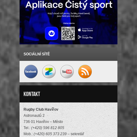
SOCIÁLNÍ SÍTĚ
Kontakt
Rugby Club Havířov
Astronautů 2
736 01 Havířov – Město
Tel.:
(+420) 596 812 805
Mob.:
(+420) 605 373 239
– sekretář