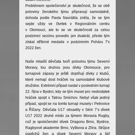
Problémem společenství je skutečnost, že se obě
poloviny ženského týmu připravují samostatně,
dohoda podle Pavla Navrátila zněla, že se tým
sejde vždy ve čtvrtek v Regionálním centru
v Olomouci, ale to se ve skutečnosti za celou
podzimní sezónu povedlo jen dvakrát, přesto tým
získal stříbrné medaile v podzimním Poháru 7′s
2022 žen.
Naše mladší děvčata tvoří polovinu týmu Severní
Moravy, tou druhou jsou dívky Olomouce, pro
turnajové zápasy je
ještě
doplňují dívky z klubů,
které nemají dost hráček na samostatné klubové
družstvo. Extrémní případ nastal v posledním turnaji
22. října v Bystrci, kdy se tým musel pro nedostatek
hráček spojit s Tatrou Smíchov. Nebyl však jediný
případ, spojit se na tomto turnaji musely i Petrovice
a Říčany. Děvčata U17 obsadily v Sérii 7’s dívek
U17 2022 druhé místo za týmem Moravia Rugby,
což je společenství dívek Dragonu Brno, Bystrce,
Ragbyové akademie Brno, Vyškova a Zlína. Strůjce
úspěchů žen a dívek Severní Moravy a šéf