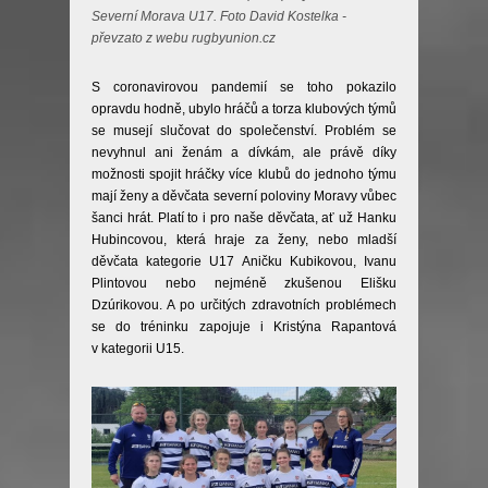
Severní Morava U17. Foto David Kostelka -
převzato z webu rugbyunion.cz
S coronavirovou pandemií se toho pokazilo
opravdu hodně, ubylo hráčů a torza klubových týmů
se musejí slučovat do společenství. Problém se
nevyhnul ani ženám a dívkám, ale právě díky
možnosti spojit hráčky více klubů do jednoho týmu
mají ženy a děvčata severní poloviny Moravy vůbec
šanci hrát. Platí to i pro naše děvčata, ať už Hanku
Hubincovou, která hraje za ženy, nebo mladší
děvčata kategorie U17 Aničku Kubikovou, Ivanu
Plintovou nebo nejméně zkušenou Elišku
Dzúrikovou. A po určitých zdravotních problémech
se do tréninku zapojuje i Kristýna Rapantová
v kategorii U15.