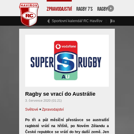
Zpravodajství
Ragby 7’s
Ragby 15
RC Havíř
Sportovní kalendář RC Havířov
Ragbyový vík
Ragby se vrací do Austrálie
3. července 2020 (01:21)
Světové
◾
Zpravodajství
Po tři a půl měsíční přestávce se australští
ragbisté vrátí na hřiště, po Novém Zélandu a
České republice se vrátí do hry další země. Jen