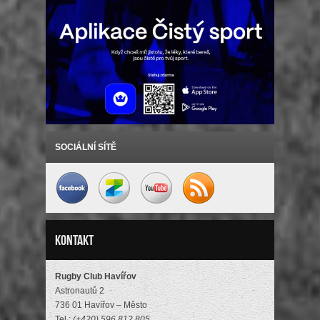
SOCIÁLNÍ SÍTĚ
Kontakt
Rugby Club Havířov
Astronautů 2
736 01 Havířov – Město
Tel.:
(+420) 596 812 805