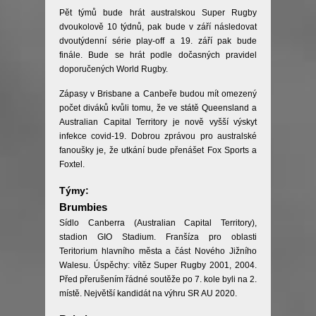
Pět týmů bude hrát australskou Super Rugby
dvoukolově 10 týdnů, pak bude v září následovat
dvoutýdenní série play-off a 19. září pak bude
finále. Bude se hrát podle dočasných pravidel
doporučených World Rugby.
Zápasy v Brisbane a Canbeře budou mít omezený
počet diváků kvůli tomu, že ve státě Queensland a
Australian Capital Territory je nově vyšší výskyt
infekce covid-19. Dobrou zprávou pro australské
fanoušky je, že utkání bude přenášet Fox Sports a
Foxtel.
Týmy:
Brumbies
Sídlo Canberra (Australian Capital Territory),
stadion GIO Stadium. Franšíza pro oblasti
Teritorium hlavního města a část Nového Jižního
Walesu. Úspěchy: vítěz Super Rugby 2001, 2004.
Před přerušením řádné soutěže po 7. kole byli na 2.
místě. Největší kandidát na výhru SR AU 2020.