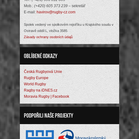
Mob.:
(+420) 605 373 239
– sekretář
E-mail:
havirov@rugby-cz.com
Spolek vedený ve spolkovém rejstříku u Krajského soudu v
Ostravě oddíl L, vložka 3585
Zásady ochrany osobních údajů
Oblíbené odkazy
Česká Rugbyová Unie
Rugby Europe
World Rugby
Ragby na iDNES.cz
Moravia Rugby | Facebook
Podpořili naše projekty