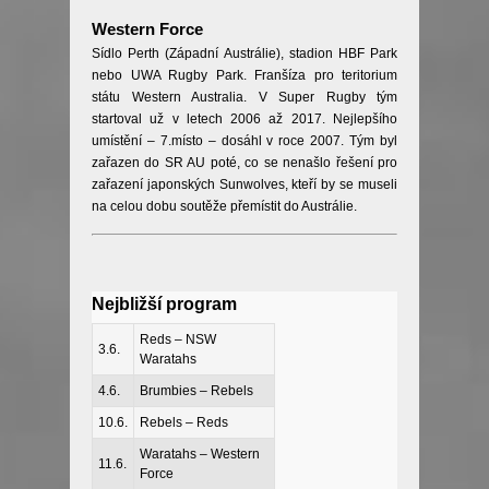
Western Force
Sídlo Perth (Západní Austrálie), stadion HBF Park
nebo UWA Rugby Park. Franšíza pro teritorium
státu Western Australia. V Super Rugby tým
startoval už v letech 2006 až 2017. Nejlepšího
umístění – 7.místo – dosáhl v roce 2007. Tým byl
zařazen do SR AU poté, co se nenašlo řešení pro
zařazení japonských Sunwolves, kteří by se museli
na celou dobu soutěže přemístit do Austrálie.
Nejbližší program
Reds – NSW
3.6.
Waratahs
4.6.
Brumbies – Rebels
10.6.
Rebels – Reds
Waratahs – Western
11.6.
Force