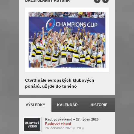
Čtvrtfinále evropských klubových
4. kolo S
pohárů, už jde do tuhého
rozhodne
VÝSLEDKY
KALENDÁŘ
HISTORIE
Ragbyový víkend – 27. týden 2026
Ragbyový víkend
26. července 2026 (01:03)