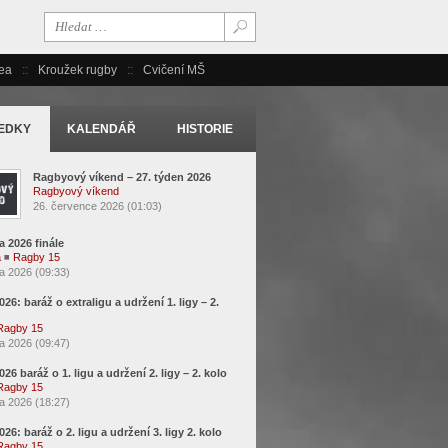
ea
Kroužek rugby
Cvičení MŠ
EDKY
KALENDÁŘ
HISTORIE
Ragbyový víkend – 27. týden 2026
Ragbyový víkend
26. července 2026 (01:03)
a 2026 finále
a
◾
Ragby 15
a 2026 (09:33)
2026: baráž o extraligu a udržení 1. ligy – 2.
Ragby 15
a 2026 (09:47)
2026 baráž o 1. ligu a udržení 2. ligy – 2. kolo
Ragby 15
a 2026 (18:27)
2026: baráž o 2. ligu a udržení 3. ligy 2. kolo
Ragby 15