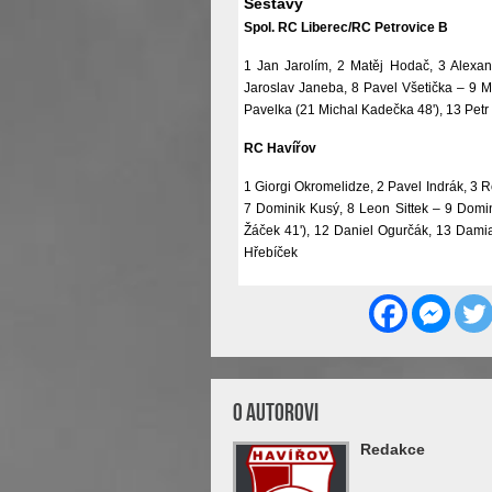
Sestavy
Spol. RC Liberec/RC Petrovice B
1 Jan Jarolím, 2 Matěj Hodač, 3 Alexand
Jaroslav Janeba, 8 Pavel Všetička – 9 M
Pavelka (21 Michal Kadečka 48'), 13 Petr 
RC Havířov
1 Giorgi Okromelidze, 2 Pavel Indrák, 3 R
7 Dominik Kusý, 8 Leon Sittek – 9 Domin
Žáček 41'), 12 Daniel Ogurčák, 13 Dami
Hřebíček
O Autorovi
Redakce