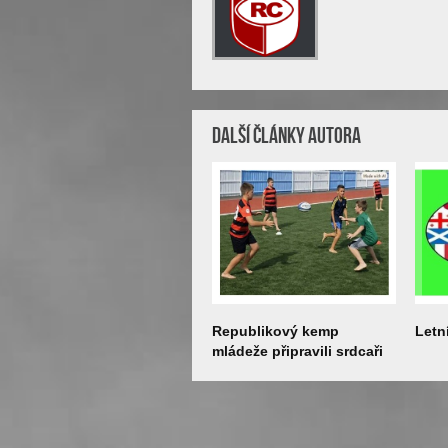
Další články autora
Republikový kemp
Letn
mládeže připravili srdcaři