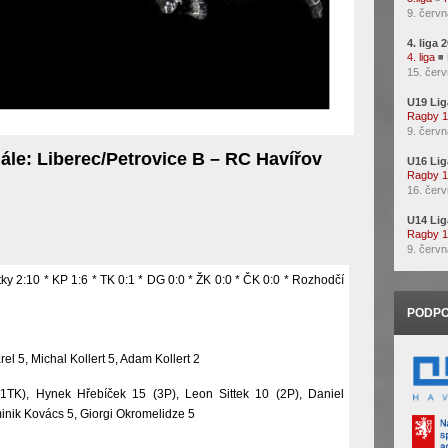
9. červn
4. liga 
4. liga
◾
15. červ
U19 Lig
Ragby 
9. červn
ále: Liberec/Petrovice B – RC Havířov
U16 Lig
Ragby 
16. červ
U14 Lig
Ragby 
9. červn
ky 2:10 * KP 1:6 * TK 0:1 * DG 0:0 * ŽK 0:0 * ČK 0:0 * Rozhodčí
PODPO
rel 5, Michal Kollert 5, Adam Kollert 2
1TK), Hynek Hřebíček 15 (3P), Leon Sittek 10 (2P), Daniel
inik Kovács 5, Giorgi Okromelidze 5