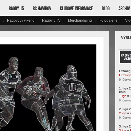
Ragby 15
RC Havířov
Klubové informace
Blog
Archiv
Ragbyový víkend
Ragby v TV
Merchandising
Fotogalerie
Vid
VÝSL
Extralig
Extralig
9. červn
1. liga 
kolo
1.liga
◾
9. červn
2. liga 
2.liga
◾
9. červn
3. liga 
3.liga
◾