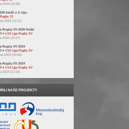
a 2026 (18:38)
2026 baráž o 3. ligu
Ragby 15
na 2026 (13:11)
a Rugby XV 2026 finále
15
◾
U19 Liga Rugby XV
a 2026 (19:27)
a Rugby XV 2024
15
◾
U16 Liga Rugby XV
na 2024 (20:06)
a Rugby XV 2024
15
◾
U14 Liga Rugby XV
a 2024 (21:53)
ŘILI NAŠE PROJEKTY