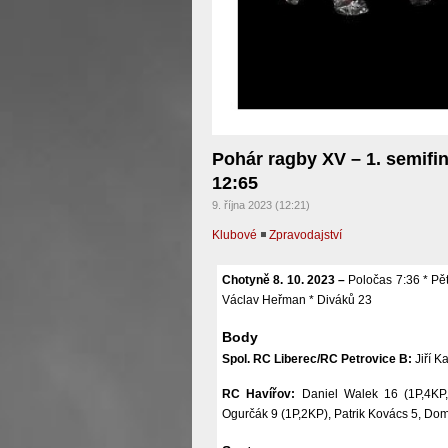
Pohár ragby XV – 1. semifin
12:65
9. října 2023 (12:21)
Klubové
◾
Zpravodajství
Chotyně 8. 10. 2023 –
Poločas 7:36 * Pět
Václav Heřman * Diváků 23
Body
Spol. RC Liberec/RC Petrovice B:
Jiří Ka
RC Havířov:
Daniel Walek 16 (1P,4KP,
Ogurčák 9 (1P,2KP), Patrik Kovács 5, Dom