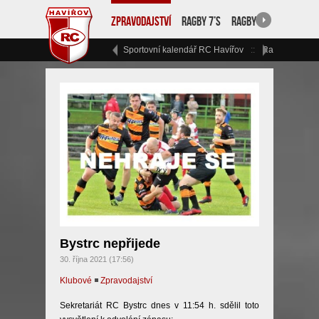
Zpravodajství
Ragby 7’s
Ragby 15
RC Havíř
Sportovní kalendář RC Havířov
Ragbyový vík
Bystrc nepřijede
30. října 2021 (17:56)
Klubové
◾
Zpravodajství
Sekretariát RC Bystrc dnes v 11:54 h. sdělil toto