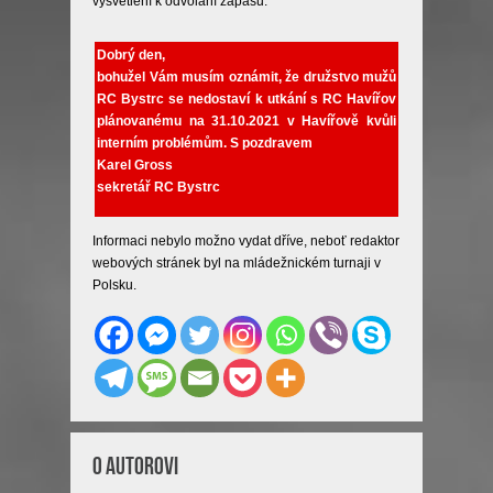
vysvětlení k odvolání zápasu:
Dobrý den,
bohužel Vám musím oznámit, že družstvo mužů
RC Bystrc se nedostaví k utkání s RC Havířov
plánovanému na 31.10.2021 v Havířově kvůli
interním problémům. S pozdravem
Karel Gross
sekretář RC Bystrc
Informaci nebylo možno vydat dříve, neboť redaktor
webových stránek byl na mládežnickém turnaji v
Polsku.
O Autorovi