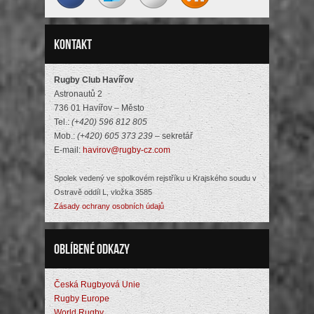
Kontakt
Rugby Club Havířov
Astronautů 2
736 01 Havířov – Město
Tel.:
(+420) 596 812 805
Mob.:
(+420) 605 373 239
– sekretář
E-mail:
havirov@rugby-cz.com
Spolek vedený ve spolkovém rejstříku u Krajského soudu v
Ostravě oddíl L, vložka 3585
Zásady ochrany osobních údajů
Oblíbené odkazy
Česká Rugbyová Unie
Rugby Europe
World Rugby