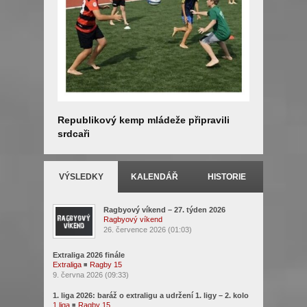
Republikový kemp mládeže připravili
Letní tes
srdcaři
VÝSLEDKY
KALENDÁŘ
HISTORIE
Ragbyový víkend – 27. týden 2026
Ragbyový víkend
26. července 2026 (01:03)
Extraliga 2026 finále
Extraliga
◾
Ragby 15
9. června 2026 (09:33)
1. liga 2026: baráž o extraligu a udržení 1. ligy – 2. kolo
1.liga
◾
Ragby 15