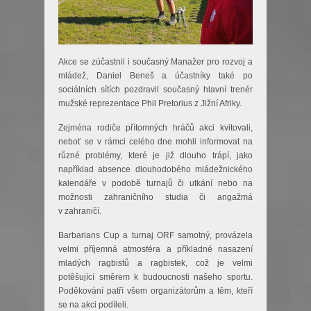
Akce se zúčastnil i současný Manažer pro rozvoj a
mládež, Daniel Beneš a účastníky také po
sociálních sítích pozdravil současný hlavní trenér
mužské reprezentace Phil Pretorius z Jižní Afriky.
Zejména rodiče přítomných hráčů akci kvitovali,
neboť se v rámci celého dne mohli informovat na
různé problémy, které je již dlouho trápí, jako
například absence dlouhodobého mládežnického
kalendáře v podobě turnajů či utkání nebo na
možnosti zahraničního studia či angažmá
v zahraničí.
Barbarians Cup a turnaj ORF samotný, provázela
velmi příjemná atmosféra a příkladné nasazení
mladých ragbistů a ragbistek, což je velmi
potěšující směrem k budoucnosti našeho sportu.
Poděkování patří všem organizátorům a těm, kteří
se na akci podíleli.