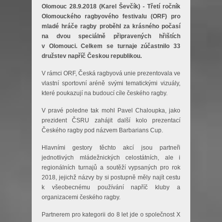
Olomouc 28.9.2018 (Karel Ševčík) - Třetí ročník
Olomouckého ragbyového festivalu (ORF) pro
mladé hráče ragby proběhl za krásného počasí
na dvou speciálně připravených hřištích
v Olomouci. Celkem se turnaje zúčastnilo 33
družstev napříč Českou republikou.
V rámci ORF, Česká ragbyová unie prezentovala ve
vlastní sportovní aréně svými tematickými vizuály,
které poukazují na budoucí cíle českého ragby.
V pravé poledne tak mohl Pavel Chaloupka, jako
prezident ČSRU zahájit další kolo prezentací
Českého ragby pod názvem Barbarians Cup.
Hlavními gestory těchto akcí jsou partneři
jednotlivých mládežnických celostátních, ale i
regionálních turnajů a soutěží vypsaných pro rok
2018, jejichž názvy by si postupně měly najít cestu
k všeobecnému používání napříč kluby a
organizacemi českého ragby.
Partnerem pro kategorii do 8 let jde o společnost X