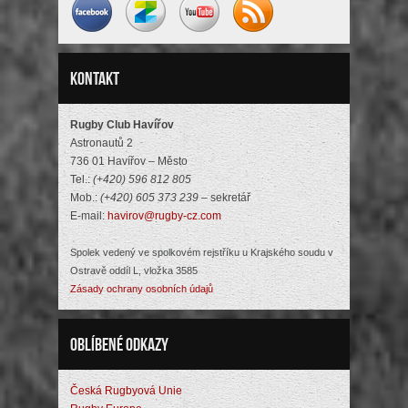
Kontakt
Rugby Club Havířov
Astronautů 2
736 01 Havířov – Město
Tel.:
(+420) 596 812 805
Mob.:
(+420) 605 373 239
– sekretář
E-mail:
havirov@rugby-cz.com
Spolek vedený ve spolkovém rejstříku u Krajského soudu v
Ostravě oddíl L, vložka 3585
Zásady ochrany osobních údajů
Oblíbené odkazy
Česká Rugbyová Unie