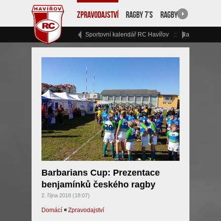
Zpravodajství
Ragby 7’s
Ragby 15
RC Havíř
Sportovní kalendář RC Havířov
Ragbyový vík
Barbarians Cup: Prezentace
benjamínků českého ragby
2. října 2018 (18:07)
Domácí
◾
Zpravodajství