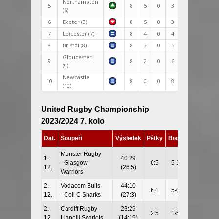
Northampton
5
8
5
0
3
187:175
1
(6)
6
Exeter (3)
8
5
0
3
239:165
7
7
Leicester (7)
8
4
0
4
209:174
3
8
Bristol (8)
8
3
0
5
213:205
Gloucester
9
8
2
0
6
157:249
-
(9)
Newcastle
10
8
0
0
8
117:265
-1
(10)
United Rugby Championship
2023/2024 7. kolo
Dat.
Soupeři
Výsledek
Pětky
Body
Munster Rugby
1.
40:29
- Glasgow
6:5
5-1
12.
(26:5)
Warriors
2.
Vodacom Bulls
44:10
6:1
5-0
12.
- Cell C Sharks
(27:3)
2.
Cardiff Rugby -
23:29
2:5
1-5
12.
Llanelli Scarlets
(14:19)