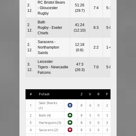
RC Bristol Bears
2.
51:26
- Gloucester
7:4
5-1
12.
(29:7)
Rugby
Bath
2.
41:24
Rugby - Exeter
6:3
5-0
12.
(12:10)
Chiefs
Saracens -
2.
12:18
Northampton
2:2
1-4
12.
(0:6)
Saints
Leicester
3.
47:3
Tigers - Newcastle
7:0
5-0
12.
(26:3)
Falcons
#
Pořadí
Z
V
R
P
Skóre
+
Sale Sharks
1
8
6
0
2
149:165
-
(1)
2
Bath (4)
8
5
0
3
216:172
4
3
Harlequins (5)
8
5
0
3
221:178
4
4
Saracens (2)
8
5
0
3
221:181
4