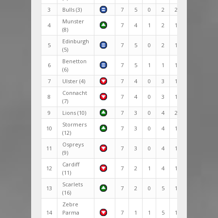
3
Bulls (3)
7
5
0
2
274:156
118
Munster
4
7
4
1
2
172:122
50
(8)
Edinburgh
5
7
5
0
2
171:162
9
(5)
Benetton
6
7
5
1
1
125:123
2
(6)
7
Ulster (4)
7
4
0
3
175:168
7
Connacht
8
7
4
0
3
174:186
-12
(7)
9
Lions (10)
7
3
0
4
210:157
53
Stormers
10
7
3
0
4
171:128
43
(12)
Ospreys
11
7
3
0
4
151:148
3
(9)
Cardiff
12
7
2
1
4
151:156
-5
(11)
Scarlets
13
7
2
0
5
125:272
-147
(16)
Zebre
14
Parma
7
1
1
5
156:252
-96