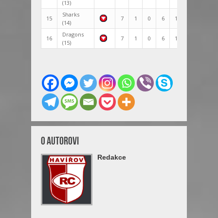
(13)
Sharks
15
7
1
0
6
140:170
-131
(14)
Dragons
16
7
1
0
6
108:239
-153
(15)
O Autorovi
Redakce