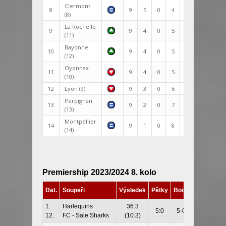
Clermont
8
9
5
0
4
214:211
3
(8)
La Rochelle
9
9
4
0
5
189:171
18
(11)
Bayonne
10
9
4
0
5
183:207
-24
(12)
Oyonnax
11
9
4
0
5
199:239
-40
(10)
12
Lyon (9)
9
3
0
6
220:266
-46
Perpignan
13
9
2
0
7
166:327
-16
(13)
Montpellier
14
9
1
0
8
150:225
-75
(14)
Premiership 2023/2024 8. kolo
Dat.
Soupeři
Výsledek
Pětky
Body
1.
Harlequins
36:3
5:0
5-0
12.
FC - Sale Sharks
(10:3)