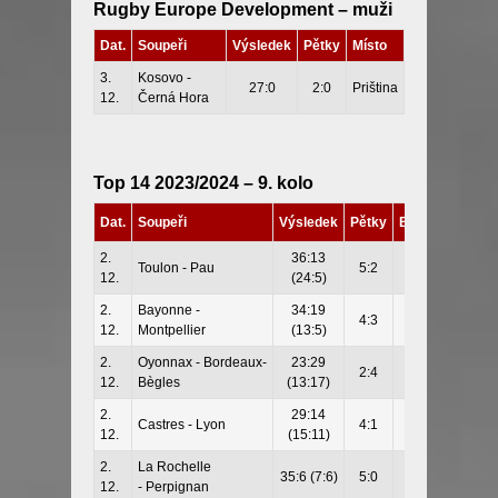
Rugby Europe Development – muži
Dat.
Soupeři
Výsledek
Pětky
Místo
3.
Kosovo -
27:0
2:0
Priština
12.
Černá Hora
Top 14 2023/2024 – 9. kolo
Dat.
Soupeři
Výsledek
Pětky
Body
2.
36:13
Toulon - Pau
5:2
5-0
12.
(24:5)
2.
Bayonne -
34:19
4:3
4-0
12.
Montpellier
(13:5)
2.
Oyonnax - Bordeaux-
23:29
2:4
0-4
12.
Bègles
(13:17)
2.
29:14
Castres - Lyon
4:1
5-0
12.
(15:11)
2.
La Rochelle
35:6 (7:6)
5:0
5-0
12.
-
Perpignan