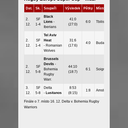
Dat.
Sk.
Soupeři
Výsledek
Pětky
Místo
Black
2.
SF
41:0
Lions
-
6:0
Tbilisi
12.
1-4
(27:0)
Iberians
Tel Aviv
2.
SF
Heat
31:6
4:0
Budapešť
12.
1-4
- Romanian
(17:6)
Wolves
Brussels
Devils
-
2.
SF
44:10
Bohemia
6:1
Soignies
12.
5-8
(18:7)
Rugby
Warr.
3.
SF
Delta
8:53
1:8
Amsterdam
12.
5-8
-
Lusitanos
(8:15)
Finále o 7. místo 16. 12. Delta v. Bohemia Rugby
Warriors