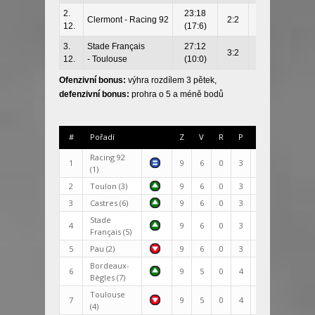
2.
23:18
Clermont -
Racing 92
2:2
4-1
12.
(17:6)
3.
Stade Français
27:12
3:2
4-0
12.
- Toulouse
(10:0)
Ofenzivní bonus:
výhra rozdílem 3 pětek,
defenzivní bonus:
prohra o 5 a méně bodů
#
Pořadí
Z
V
R
P
Skóre
+/-
Racing 92
1
9
6
0
3
229:156
73
(1)
2
Toulon (3)
9
6
0
3
252:181
71
3
Castres (6)
9
6
0
3
245:200
45
Stade
4
9
6
0
3
201:153
48
Français (5)
5
Pau (2)
9
6
0
3
213:172
41
Bordeaux-
6
9
5
0
4
220:195
25
Bègles (7)
Toulouse
7
9
5
0
4
219:197
22
(4)