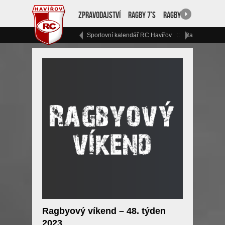
Zpravodajství
Ragby 7’s
Ragby 15
RC Havíř
Sportovní kalendář RC Havířov
Ragbyový vík
Ragbyový víkend – 48. týden
2023