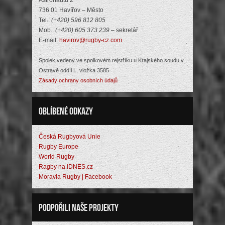
Astronautů 2
736 01 Havířov – Město
Tel.:
(+420) 596 812 805
Mob.:
(+420) 605 373 239
– sekretář
E-mail:
havirov@rugby-cz.com
Spolek vedený ve spolkovém rejstříku u Krajského soudu v
Ostravě oddíl L, vložka 3585
Zásady ochrany osobních údajů
Oblíbené odkazy
Česká Rugbyová Unie
Rugby Europe
World Rugby
Ragby na iDNES.cz
Moravia Rugby | Facebook
Podpořili naše projekty