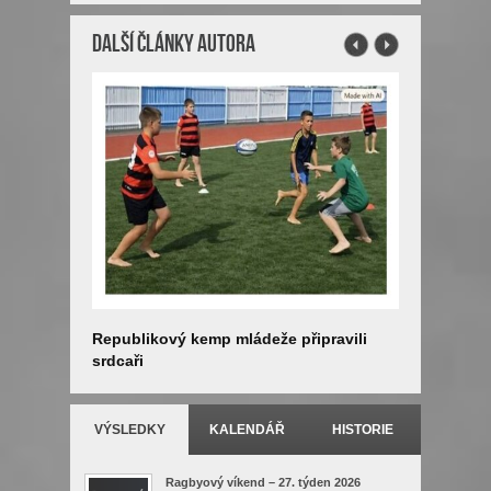
Další články autora
Republikový kemp mládeže připravili
Letní tes
srdcaři
VÝSLEDKY
KALENDÁŘ
HISTORIE
Ragbyový víkend – 27. týden 2026