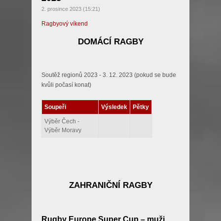
2. prosince 2023 (15:21)
Ragbyový víkend
DOMÁCÍ RAGBY
Soutěž regionů 2023 - 3. 12. 2023 (pokud se bude
kvůli počasí konat)
Soupeři
Výsledek
Pětky
Výběr Čech -
Výběr Moravy
ZAHRANIČNÍ RAGBY
Rugby Europe Super Cup – muži