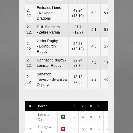
Emirates Lions
2.
49:24
- Newport
6:3
5-0
12.
(18:10)
Dragons
2.
DHL Stormers
31:7
5:1
5-0
12.
- Zebre Parma
(12:7)
Ulster Rugby
2.
24:27
- Edinburgh
4:3
2:4
12.
(12:13)
Rugby
2.
Connacht Rugby -
22:24
3:4
1-5
12.
Leinster Rugby
(8:7)
Benetton
2.
18:13
Treviso -
Swansea
2:2
4-1
12.
(7:3)
Ospreys
#
Pořadí
Z
V
R
P
Skóre
+/-
Leinster
1
7
6
0
1
227:136
91
(2)
Glasgow
2
7
5
0
2
208:163
45
(1)