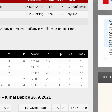
ce
26:50 (12:31)
4:8
1-5
Č. Budějovice
33:26 (19:19)
5:4
5-2
Nýrsko
K
ralupy nad Vltavou. Říčany B = Říčany B+Iuridica Praha
Z
V
R
P
Skóre
+/-
+4p
-7b
Body
3
3
0
0
176:64
112
3
0
15
3
2
0
1
130:72
58
2
0
10
3
2
0
1
77:100
-23
2
0
10
60 LE
3
1
0
2
73:89
-16
2
0
6
4
0
0
4
55:186
-131
1
1
2
– turnaj Babice 26. 9. 2021
29:0
1.
RA Olymp Praha
3
0
0
77:25
9