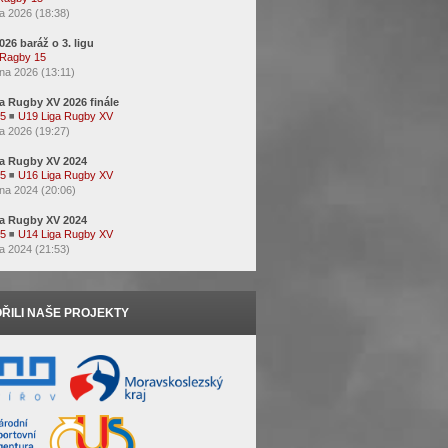
a 2026 (18:38)
2026 baráž o 3. ligu
Ragby 15
na 2026 (13:11)
a Rugby XV 2026 finále
15
◾
U19 Liga Rugby XV
a 2026 (19:27)
a Rugby XV 2024
15
◾
U16 Liga Rugby XV
na 2024 (20:06)
a Rugby XV 2024
15
◾
U14 Liga Rugby XV
a 2024 (21:53)
ŘILI NAŠE PROJEKTY