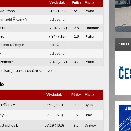
Výsledek
Pětky
Místo
via Praha
31:5 (19:0)
5:1
Praha
ntfield Říčany A
odloženo
n Brno
12:34 (7:17)
2:6
Olomouc
trc
7:34 (7:12)
1:6
Praha
100 L
tfield Říčany B
odloženo
R
odloženo
Petrovice
17:43 (7:12)
3:7
Praha
t utkání, tabulka soutěže se nevede
lo
Výsledek
Pětky
Místo
d Říčany A
0:53 (0:33)
0:9
Bystrc
any B
5:53 (5:26)
1:9
Brno
ra Smíchov B
57:19 (40:0)
9:3
Vyškov