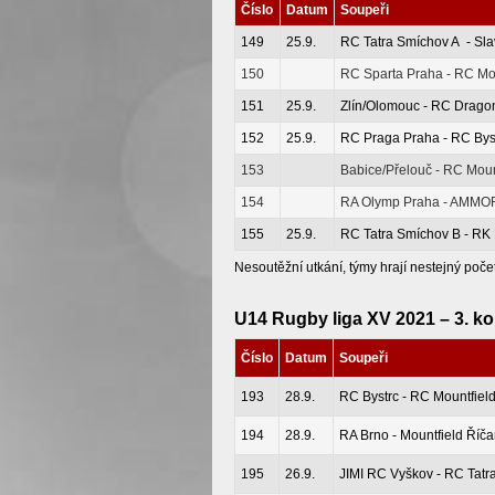
Číslo
Datum
Soupeři
149
25.9.
RC Tatra Smíchov A - Sla
150
RC Sparta Praha - RC Mou
151
25.9.
Zlín/Olomouc - RC Drago
152
25.9.
RC Praga Praha - RC Bys
153
Babice/Přelouč - RC Moun
154
RA Olymp Praha - AMMO
155
25.9.
RC Tatra Smíchov B - RK 
Nesoutěžní utkání, týmy hrají nestejný poče
U14 Rugby liga XV 2021 – 3. ko
Číslo
Datum
Soupeři
193
28.9.
RC Bystrc - RC Mountfiel
194
28.9.
RA Brno - Mountfield Říč
195
26.9.
JIMI RC Vyškov - RC Tat