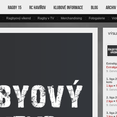
Ragby 15
RC Havířov
Klubové informace
Blog
Archiv
Ragbyový víkend
Ragby v TV
Merchandising
Fotogalerie
Vid
VÝSL
Extralig
Extralig
9. červn
1. liga 
kolo
1.liga
◾
9. červn
2. liga 
2.liga
◾
9. červn
3. liga 
3.liga
◾