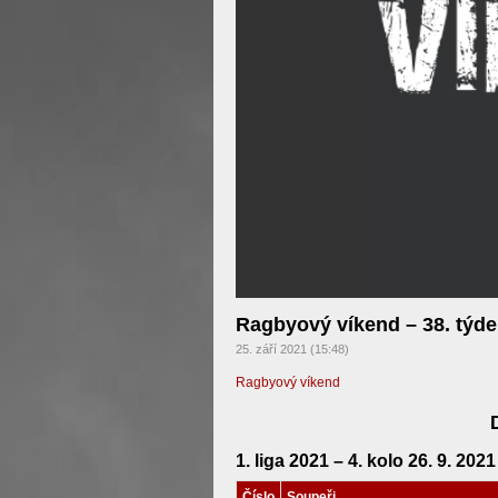
Ragbyový víkend – 38. týd
25. září 2021 (15:48)
Ragbyový víkend
1. liga 2021 – 4. kolo 26. 9. 2021
Číslo
Soupeři