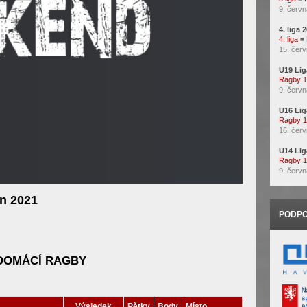
9. červn
4. liga 
4. liga
◾
15. červ
U19 Lig
Ragby 
9. červn
U16 Lig
Ragby 
16. červ
U14 Lig
Ragby 
9. červn
en 2021
PODPO
DOMÁCÍ RAGBY
Výsledek
Pětky
Body
Místo