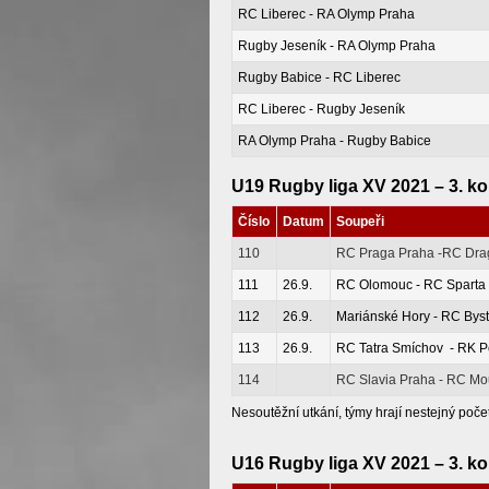
RC Liberec - RA Olymp Praha
Rugby Jeseník - RA Olymp Praha
Rugby Babice - RC Liberec
RC Liberec - Rugby Jeseník
RA Olymp Praha - Rugby Babice
U19 Rugby liga XV 2021 – 3. ko
Číslo
Datum
Soupeři
110
RC Praga Praha -RC Dr
111
26.9.
RC Olomouc - RC Sparta
112
26.9.
Mariánské Hory - RC Byst
113
26.9.
RC Tatra Smíchov - RK P
114
RC Slavia Praha - RC Mou
Nesoutěžní utkání, týmy hrají nestejný poče
U16 Rugby liga XV 2021 – 3. ko