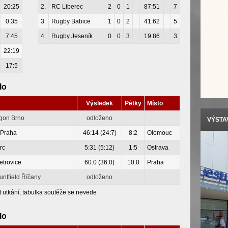
20:25
2.
RC Liberec
2
0
1
87:51
7
0:35
3.
Rugby Babice
1
0
2
41:62
5
7:45
4.
Rugby Jeseník
0
0
3
19:86
3
22:19
17:5
lo
Výsledek
Pětky
Místo
agon Brno
odloženo
VÝSTAV
 Praha
46:14 (24:7)
8:2
Olomouc
rc
5:31 (5:12)
1:5
Ostrava
etrovice
60:0 (36:0)
10:0
Praha
ntfield Říčany
odloženo
t utkání, tabulka soutěže se nevede
lo