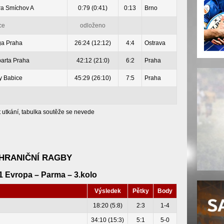
ra Smíchov A
0:79 (0:41)
0:13
Brno
ce
odloženo
ga Praha
26:24 (12:12)
4:4
Ostrava
parta Praha
42:12 (21:0)
6:2
Praha
y Babice
45:29 (26:10)
7:5
Praha
t utkání, tabulka soutěže se nevede
HRANIČNÍ RAGBY
 Evropa – Parma – 3.kolo
Výsledek
Pětky
Body
18:20 (5:8)
2:3
1-4
34:10 (15:3)
5:1
5-0