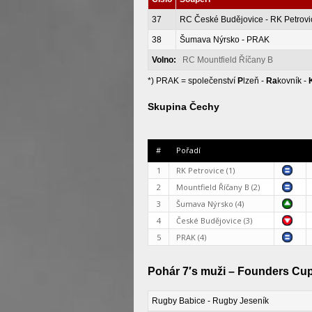
37
RC České Budějovice - RK Petrovi
38
Šumava Nýrsko - PRAK
Volno:
RC Mountfield Říčany B
*) PRAK = společenství
P
lzeň -
Ra
kovník -
Skupina Čechy
#
Pořadí
1
RK Petrovice (1)
2
Mountfield Říčany B (2)
3
Šumava Nýrsko (4)
4
České Budějovice (3)
5
PRAK (4)
Pohár 7′s muži – Founders Cup 
Rugby Babice - Rugby Jeseník