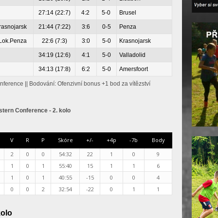
27:14 (22:7)
4:2
5-0
Brusel
rasnojarsk
21:44 (7:22)
3:6
0-5
Penza
 Lok.Penza
22:6 (7:3)
3:0
5-0
Krasnojarsk
34:19 (12:6)
4:1
5-0
Valladolid
34:13 (17:8)
6:2
5-0
Amersfoort
ference || Bodování: Ofenzivní bonus +1 bod za vítězství
ern Conference - 2. kolo
V
R
P
Skóre
+/-
+4p
-7b
Body
2
0
0
54:32
22
1
0
9
1
0
1
55:40
15
1
1
6
1
0
1
40:55
-15
0
0
4
0
0
2
32:54
-22
0
1
1
olo