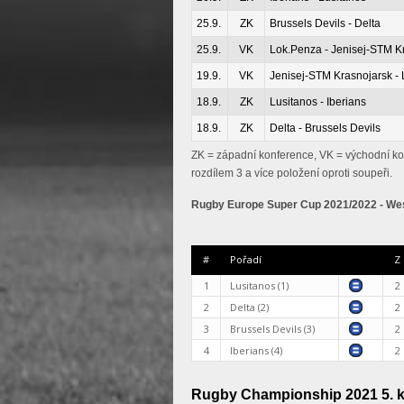
25.9.
ZK
Brussels Devils - Delta
25.9.
VK
Lok.Penza - Jenisej-STM K
19.9.
VK
Jenisej-STM Krasnojarsk -
18.9.
ZK
Lusitanos - Iberians
18.9.
ZK
Delta - Brussels Devils
ZK = západní konference, VK = východní kon
rozdílem 3 a více položení oproti soupeři.
Rugby Europe Super Cup 2021/2022 - West
#
Pořadí
Z
1
Lusitanos (1)
2
2
Delta (2)
2
3
Brussels Devils (3)
2
4
Iberians (4)
2
Rugby Championship 2021 5. k