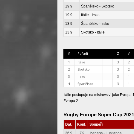
19.9.
Španělsko - Skotsko
19.9.
Itálie - Irsko
13.9.
Španělsko - Irsko
13.9.
Skotsko - Itálie
#
Pořadí
Z
V
1
Itálie
3
2
2
Skotsko
3
2
3
Irsko
3
1
4
Španělsko
3
1
Itálie postupuje na mistrovství jako Evropa
Evropa 2
Rugby Europe Super Cup 2021/2
Dat.
Konf.
Soupeři
26.9.
ZK
Iberians - Lusitanos