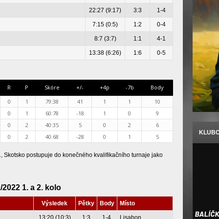
22:27 (9:17)
3:3
1-4
7:15 (0:5)
1:2
0-4
8:7 (3:7)
1:1
4-1
13:38 (6:26)
1:6
0-5
R
P
Skóre
+/-
+4p
-7b
Body
0
1
79:38
41
1
1
10
0
1
60:78
-18
1
0
9
0
2
40:35
5
0
2
6
KLUBO
0
2
40:68
-28
0
1
5
 1, Skotsko postupuje do konečného kvalifikačního turnaje jako
022 1. a 2. kolo
Výsledek
Pětky
Body
Místo
13:20 (10:3)
1:3
1-4
Lisabon