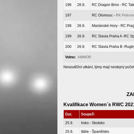
196
26.9.
RC Dragon Brno - RC Tat
197
RC Olomouc -
RK Petrovi
198
26.9.
Mariánské Hory - RC Pra
199
26.9.
RC Slavia Praha A -RC S
200
26.9.
RC Slavia Praha B -Rugb
Volno:
AMMOR
Nesoutěžní utkání, týmy mají nestejný poče
.
ZA
Kvalifikace Women´s RWC 2021
Dat.
Soupeři
25.9.
Irsko - Skotsko
25.9.
Itálie - Španělsko