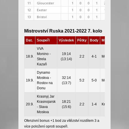
11
Gloucester
1
0
0
1
20:34
-14
12
Exeter
1
0
0
1
19:34
-15
13
Bristol
1
0
0
1
9:26
-17
Mistrovství Ruska 2021-2022 7. kolo
Dat.
Soupeři
Výsledek
Pětky
Body
Místo
VVA
Monino -
19:14
18.9.
2:2
4-1
Monino
Strela
(13:14)
Kazaň
Dynamo
Moskva -
32:14
19.9.
5:2
5-0
Moskva
Rostov na
(13:7)
Donu
Krasnyj Jar
Krasnojarsk
18:21
20.9.
2:2
1-4
Krasnojarsk
- Slava
(15:6)
Moskva
Ofenzivní bonus +1 bod za vítězství rozdílem 3 a
více položení oproti soupeři.