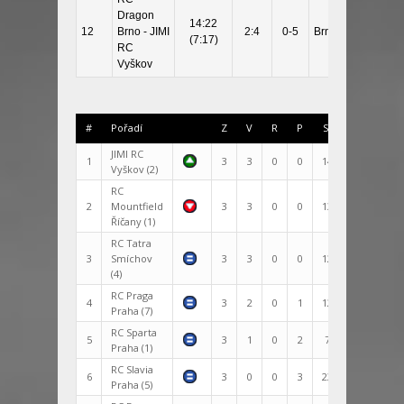
Dragon
14:22
12
Brno - JIMI
2:4
0-5
Brno
(7:17)
RC
Vyškov
#
Pořadí
Z
V
R
P
Skóre
+/-
JIMI RC
1
3
3
0
0
143:59
84
Vyškov (2)
RC
2
Mountfield
3
3
0
0
139:31
108
Říčany (1)
RC Tatra
3
Smíchov
3
3
0
0
125:46
79
(4)
RC Praga
4
3
2
0
1
128:59
69
Praha (7)
RC Sparta
5
3
1
0
2
77:70
7
Praha (1)
RC Slavia
6
3
0
0
3
23:165
-142
Praha (5)