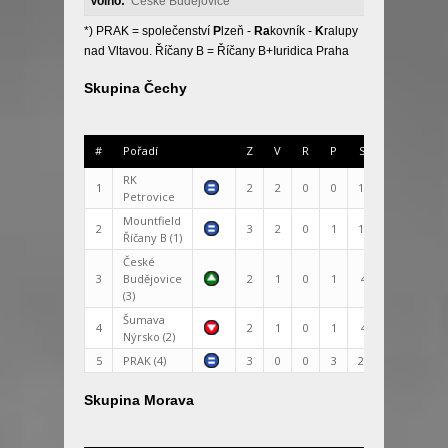
Volno:
České Budějovice
*) PRAK = společenství
P
lzeň -
Ra
kovník -
K
ralupy
nad Vltavou. Říčany B = Říčany B+Iuridica Praha
Skupina Čechy
#
Pořadí
Z
V
R
P
Skóre
+/-
RK
1
2
2
0
0
126:38
88
Petrovice
Mountfield
2
3
2
0
1
130:72
58
Říčany B (1)
České
3
Budějovice
2
1
0
1
47:39
8
(3)
Šumava
4
2
1
0
1
44:74
-30
Nýrsko (2)
5
PRAK (4)
3
0
0
3
29:153
-124
Skupina Morava