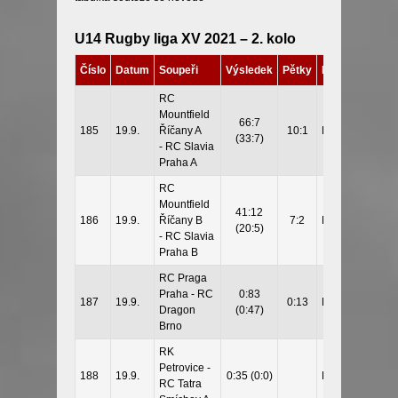
U14 Rugby liga XV 2021 – 2. kolo
Číslo
Datum
Soupeři
Výsledek
Pětky
Místo
RC
Mountfield
66:7
185
19.9.
Říčany A
10:1
Říčany
(33:7)
- RC Slavia
Praha A
RC
Mountfield
41:12
186
19.9.
Říčany B
7:2
Říčany
(20:5)
- RC Slavia
Praha B
RC Praga
Praha - RC
0:83
187
19.9.
0:13
Praha
Dragon
(0:47)
Brno
RK
Petrovice -
188
19.9.
0:35 (0:0)
Praha
RC Tatra