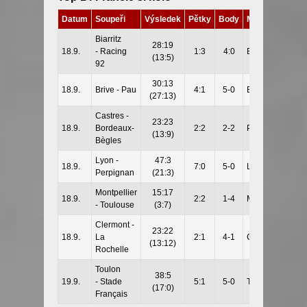
Datum
Soupeři
Výsledek
Pětky
Body
Místo
Biarritz
28:19
18.9.
- Racing
1:3
4:0
Biarritz
(13:5)
92
30:13
18.9.
Brive - Pau
4:1
5-0
Brive
(27:13)
Castres -
23:23
18.9.
Bordeaux-
2:2
2-2
Pau
(13:9)
Bègles
Lyon -
47:3
18.9.
7:0
5-0
Lyon
Perpignan
(21:3)
Montpellier
15:17
18.9.
2:2
1-4
Montpellier
- Toulouse
(3:7)
Clermont -
23:22
18.9.
La
2:1
4-1
Clermont
(13:12)
Rochelle
Toulon
38:5
19.9.
- Stade
5:1
5-0
Toulon
(17:0)
Français