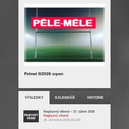
Pelmel II/2026 srpen
Výstava 
VÝSLEDKY
KALENDÁŘ
HISTORIE
Ragbyový víkend – 27. týden 2026
Ragbyový víkend
26. července 2026 (01:03)