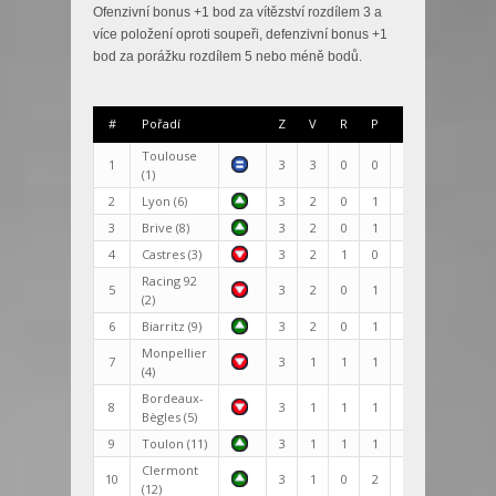
Ofenzivní bonus +1 bod za vítězství rozdílem 3 a
více položení oproti soupeři, defenzivní bonus +1
bod za porážku rozdílem 5 nebo méně bodů.
#
Pořadí
Z
V
R
P
Skóre
+/-
Toulouse
1
3
3
0
0
78:41
37
(1)
2
Lyon (6)
3
2
0
1
92:43
49
3
Brive (8)
3
2
0
1
83:67
16
4
Castres (3)
3
2
1
0
73:65
8
Racing 92
5
3
2
0
1
78:59
19
(2)
6
Biarritz (9)
3
2
0
1
75:67
8
Monpellier
7
3
1
1
1
78:58
20
(4)
Bordeaux-
8
3
1
1
1
75:60
15
Bègles (5)
9
Toulon (11)
3
1
1
1
72:70
2
Clermont
10
3
1
0
2
72:84
-12
(12)