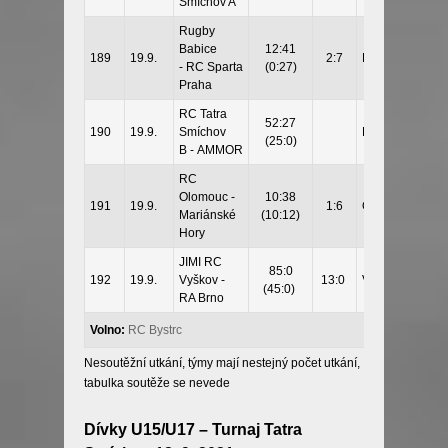
Smíchov A
Rugby
Babice
12:41
189
19.9.
2:7
Přelouč
- RC Sparta
(0:27)
Praha
RC Tatra
52:27
190
19.9.
Smíchov
Praha
(25:0)
B
-
AMMOR
RC
Olomouc -
10:38
191
19.9.
1:6
Olomouc
Mariánské
(10:12)
Hory
JIMI RC
85:0
192
19.9.
Vyškov -
13:0
Vyškov
(45:0)
RA Brno
Volno:
RC Bystrc
Nesoutěžní utkání, týmy mají nestejný počet utkání,
tabulka soutěže se nevede
Dívky U15/U17 – Turnaj Tatra