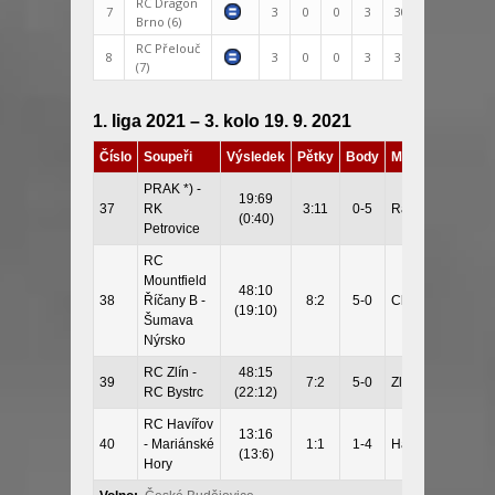
RC Dragon
7
3
0
0
3
30:102
-72
Brno (6)
RC Přelouč
8
3
0
0
3
35:168
-133
(7)
1. liga 2021 – 3. kolo 19. 9. 2021
Číslo
Soupeři
Výsledek
Pětky
Body
Místo
PRAK *) -
19:69
37
RK
3:11
0-5
Rakovník
(0:40)
Petrovice
RC
Mountfield
48:10
38
Říčany B -
8:2
5-0
Chrášťany
(19:10)
Šumava
Nýrsko
RC Zlín -
48:15
39
7:2
5-0
Zlín
RC Bystrc
(22:12)
RC Havířov
13:16
40
- Mariánské
1:1
1-4
Havířov
(13:6)
Hory