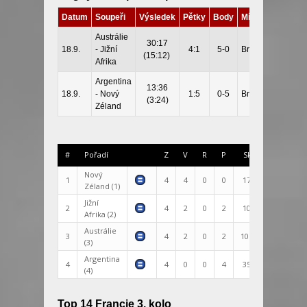
Datum
Soupeři
Výsledek
Pětky
Body
Místo
Austrálie
30:17
18.9.
- Jižní
4:1
5-0
Brisbane
(15:12)
Afrika
Argentina
13:36
18.9.
- Nový
1:5
0-5
Brisbane
(3:24)
Zéland
#
Pořadí
Z
V
R
P
Skóre
+/-
Nový
1
4
4
0
0
170:56
114
Zéland (1)
Jižní
2
4
2
0
2
104:80
24
Afrika (2)
Austrálie
3
4
2
0
2
101:138
-37
(3)
Argentina
4
4
0
0
4
35:136
-101
(4)
Top 14 Francie 3. kolo