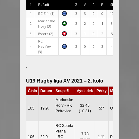
#
Pořadí
Z
V
R
P
Skóre
+/-
1
RC Zlín (1)
3
3
0
0
104:45
59
Mariánské
2
3
2
0
1
38:55
-17
Hory (3)
3
Bystrc (2)
3
1
0
2
50:74
-24
RC
4
Havířov
3
0
0
3
47:65
-18
(3)
.
U19 Rugby liga XV 2021 – 2. kolo
Číslo
Datum
Soupeři
Výsledek
Pětky
Místo
Mariánské
Hory - RK
32:45
105
19.9.
5:7
Ostrava
Petrovice
(10:31)
-
RC Sparta
Praha
7:73
106
22.9.
- RC
1:11
Praha