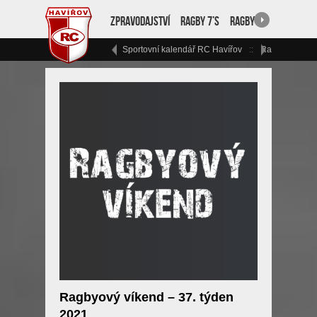
Zpravodajství
Ragby 7’s
Ragby 15
RC Havíř
Sportovní kalendář RC Havířov
Ragbyový vík
Ragbyový víkend – 37. týden
2021