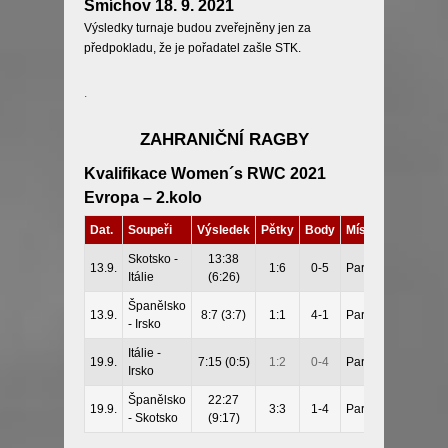
Smíchov 18. 9. 2021
Výsledky turnaje budou zveřejněny jen za
předpokladu, že je pořadatel zašle STK.
.
ZAHRANIČNÍ RAGBY
Kvalifikace Women´s RWC 2021
Evropa – 2.kolo
Dat.
Soupeři
Výsledek
Pětky
Body
Místo
Skotsko -
13:38
13.9.
1:6
0-5
Parma
Itálie
(6:26)
Španělsko
13.9.
8:7 (3:7)
1:1
4-1
Parma
- Irsko
Itálie -
19.9.
7:15 (0:5)
1:2
0-4
Parma
Irsko
Španělsko
22:27
19.9.
3:3
1-4
Parma
- Skotsko
(9:17)