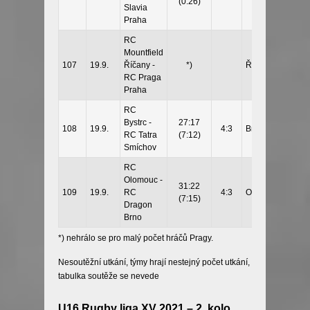
(0:26)
Slavia
Praha
RC
Mountfield
107
19.9.
Říčany -
*)
Říčany
RC Praga
Praha
RC
Bystrc -
27:17
108
19.9.
4:3
Brno
RC Tatra
(7:12)
Smíchov
RC
Olomouc -
31:22
109
19.9.
RC
4:3
Olomouc
(7:15)
Dragon
Brno
*) nehrálo se pro malý počet hráčů Pragy.
Nesoutěžní utkání, týmy hrají nestejný počet utkání,
tabulka soutěže se nevede
U16 Rugby liga XV 2021 – 2. kolo