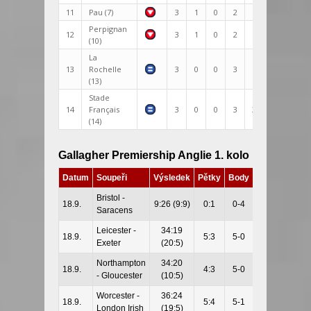
11
Pau (7)
3
1
0
2
46:63
-17
Perpignan
12
3
1
0
2
51:103
-52
(10)
La
13
Rochelle
3
0
0
3
48:66
-18
(13)
Stade
14
Français
3
0
0
3
36:111
-75
(14)
Gallagher Premiership Anglie 1. kolo
Datum
Soupeři
Výsledek
Pětky
Body
Místo
Bristol -
18.9.
9:26 (9:9)
0:1
0-4
Bristol
Saracens
Leicester -
34:19
18.9.
5:3
5-0
Leicester
Exeter
(20:5)
Northampton
34:20
18.9.
4:3
5-0
Northampton
- Gloucester
(10:5)
Worcester -
36:24
18.9.
5:4
5-1
Worcester
London Irish
(19:5)