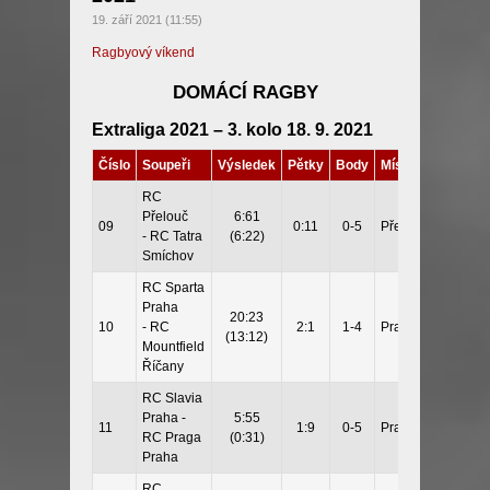
19. září 2021 (11:55)
Ragbyový víkend
DOMÁCÍ RAGBY
Extraliga 2021 – 3. kolo 18. 9. 2021
Číslo
Soupeři
Výsledek
Pětky
Body
Místo
RC
Přelouč
6:61
09
0:11
0-5
Přelouč
- RC Tatra
(6:22)
Smíchov
RC Sparta
Praha
20:23
10
- RC
2:1
1-4
Praha
(13:12)
Mountfield
Říčany
RC Slavia
Praha -
5:55
11
1:9
0-5
Praha
RC Praga
(0:31)
Praha
RC