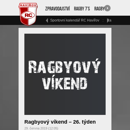
Zpravodajství
Ragby 7’s
Ragby 15
RC Havíř
Sportovní kalendář RC Havířov
Ragbyový vík
Ragbyový víkend – 26. týden
29. června 2019 (12:05)