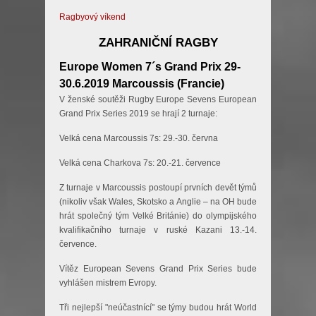
Ragbyový víkend
ZAHRANIČNÍ RAGBY
Europe Women 7´s Grand Prix 29-
30.6.2019 Marcoussis (Francie)
V ženské soutěži Rugby Europe Sevens European
Grand Prix Series 2019 se hrají 2 turnaje:
Velká cena Marcoussis 7s: 29.-30. června
Velká cena Charkova 7s: 20.-21. července
Z turnaje v Marcoussis postoupí prvních devět týmů
(nikoliv však Wales, Skotsko a Anglie – na OH bude
hrát společný tým Velké Británie) do olympijského
kvalifikačního turnaje v ruské Kazani 13.-14.
července.
Vítěz European Sevens Grand Prix Series bude
vyhlášen mistrem Evropy.
Tři nejlepší "neúčastnící" se týmy budou hrát World