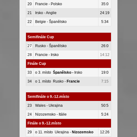
20
Francie - Polsko
35:0
21
Irsko - Anglie
24:19
22
Belgie - Španělsko
5:34
Semifinále Cup
27
Rusko - Španělsko
26:0
28
Francie - Irsko
14:12
Finále Cup
33
o 3. místo
Španělsko -
Irsko
19:0
34
o 1. místo Rusko -
Francie
7:15
Semifinále o 9.-12.místo
23
Wales - Ukrajina
50:5
24
Nizozemsko - Itálie
5:24
Finále o 9.-12.místo
29
o 11. místo Ukrajina -
Nizozemsko
12:26