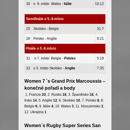
30
o 9. místo Wales -
Itálie
10:12
Semifinále o 5.-8.místo
25
Skotsko - Belgie
31:7
26
Polsko - Anglie
0:21
Finále o 5.-8.místo
31
o 7. místo Belgie -
Polsko
5:19
32
o 5. místo Skotsko -
Anglie
7:35
Women 7 ´s Grand Prix Marcoussis –
konečné pořadí a body
1. Francie
20
, 2. Rusko
18
, 3. Španělsko
16
, 4.
Irsko
14
, 5. Anglie
12
, 6. Skotsko
10
, 7. Polsko
8
, 8.
Belgie
6
, 9. Itálie
4
, 10. Wales
3
, 11. Nizozemsko
2
,
12. Ukrajina
1
Women´s Rugby Super Series San