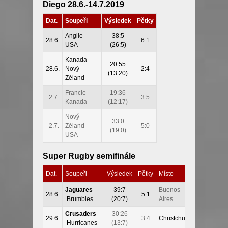
Diego 28.6.-14.7.2019
Dat.
Soupeři
Výsledek
Pětky
Anglie -
38:5
28.6.
6:1
USA
(26:5)
Kanada -
20:55
28.6.
Nový
2:4
(13:20)
Zéland
Francie -
19:36
2.7.
3:5
Kanada
(12:17)
Nový
33:0
2.7.
Zéland -
5:0
(19:0)
USA
Super Rugby semifinále
Dat.
Soupeři
Výsledek
Pětky
Místo
Jaguares
–
39:7
Buenos
28.6.
5:1
Brumbies
(20:7)
Aires
Crusaders
–
30:26
29.6.
3:4
Christchurch
Hurricanes
(13:7)