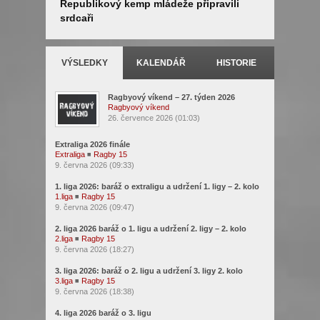
Republikový kemp mládeže připravili
Letní tes
srdcaři
VÝSLEDKY
KALENDÁŘ
HISTORIE
Ragbyový víkend – 27. týden 2026
Ragbyový víkend
26. července 2026 (01:03)
Extraliga 2026 finále
Extraliga
◾
Ragby 15
9. června 2026 (09:33)
1. liga 2026: baráž o extraligu a udržení 1. ligy – 2. kolo
1.liga
◾
Ragby 15
9. června 2026 (09:47)
2. liga 2026 baráž o 1. ligu a udržení 2. ligy – 2. kolo
2.liga
◾
Ragby 15
9. června 2026 (18:27)
3. liga 2026: baráž o 2. ligu a udržení 3. ligy 2. kolo
3.liga
◾
Ragby 15
9. června 2026 (18:38)
4. liga 2026 baráž o 3. ligu