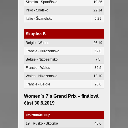
Skotsko - Španělsko
19:26
Irsko - Skotsko
22:14
Itálie - Španělsko
5:29
Skupina B
Belgie - Wales
26:19
Francie - Nizozemsko
52:0
Belgie - Nizozemsko
7:5
Francie - Wales
32:5
Wales - Nizozemsko
12:10
Francie - Belgie
26:0
Women´s 7´s Grand Prix – finálová
část 30.6.2019
Čtvrtfinále Cup
19
Rusko - Skotsko
45:0