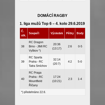
DOMÁCÍ RAGBY
1. liga mužů Top 6 – 4. kolo 29.6.2019
Č.
Soupeři
Výsledek
Pětky
Body
utk.
RC Dragon
20:36
38
Brno - JIMI RC
2:6
0-5
(13:17)
Vyškov *)
RC Sparta
32:14
39
Praha - RC
4:2
5-0
(20:7)
Tatra Smíchov
RC Praga
Praha - RC
17:24
40
2:3
1-4
Mountfield
(10:21)
Říčany
*) předehráno 22.6.