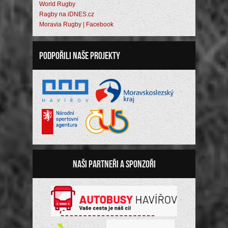
World Rugby
Ragby na iDNES.cz
Moravia Rugby | Facebook
Podpořili naše projekty
Naši partneři a sponzoři