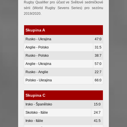
Rugby Qualifier pro účast ve Světové sedmičkové
sérii (World Rugby Sevens Series) pro sezónu
2019/2020.
Skupina A
Rusko - Ukrajina
47:0
Anglie - Polsko
31:5
Rusko - Polsko
38:7
Anglie - Ukrajina
57:0
Rusko - Anglie
22:7
Polsko - Ukrajina
66:0
Skupina C
Irsko - Španělsko
15:0
Skotsko - Itálie
24:7
Irsko - Itálie
41:5