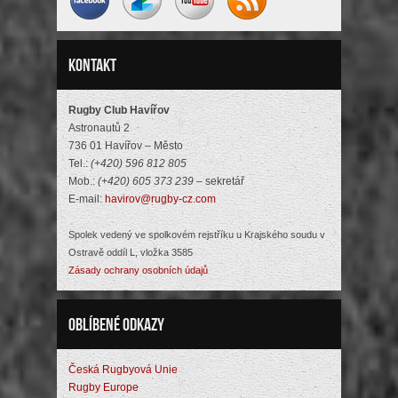
Kontakt
Rugby Club Havířov
Astronautů 2
736 01 Havířov – Město
Tel.:
(+420) 596 812 805
Mob.:
(+420) 605 373 239
– sekretář
E-mail:
havirov@rugby-cz.com
Spolek vedený ve spolkovém rejstříku u Krajského soudu v
Ostravě oddíl L, vložka 3585
Zásady ochrany osobních údajů
Oblíbené odkazy
Česká Rugbyová Unie
Rugby Europe