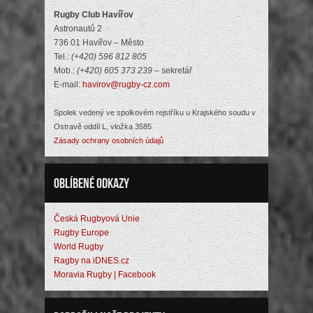
Rugby Club Havířov
Astronautů 2
736 01 Havířov – Město
Tel.:
(+420) 596 812 805
Mob.:
(+420) 605 373 239
– sekretář
E-mail:
havirov@rugby-cz.com
Spolek vedený ve spolkovém rejstříku u Krajského soudu v
Ostravě oddíl L, vložka 3585
Zásady ochrany osobních údajů
Oblíbené odkazy
Česká Rugbyová Unie
Rugby Europe
World Rugby
Ragby na iDNES.cz
Moravia Rugby | Facebook