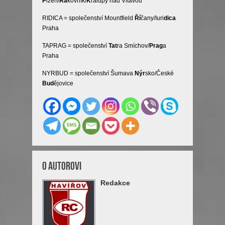
P
lzeň/
Ra
kovník/
K
ralupy nad Vltavou
RIDICA = společenství Mountfield
Ří
čany/Iuri
dica
Praha
TAPRAG = společenství
Tat
ra Smíchov/
Prag
a
Praha
NYRBUD = společenství Šumava
Nýr
sko/České
Bud
ějovice
O Autorovi
Redakce