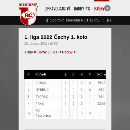
Zpravodajství
Ragby 7’s
Ragby 15
RC Havíř
Sportovní kalendář RC Havířov
Ragbyový vík
1. liga 2022 Čechy 1. kolo
20. března 2022 (19:50)
1.liga
◾
Čechy (1.liga)
◾
Ragby 15
#
Pořadí
Z
V
R
P
Skóre
+/-
+4
1
RIDICA
1
1
0
0
69:22
47
1
2
NYRBUD
1
1
0
0
34:7
27
1
3
TAPRAG
1
0
0
1
7:34
-27
0
4
PRAK
1
0
0
1
22:69
-470
0
RK
5
0
0
0
0
0
0
0
Petrovice