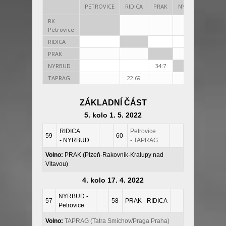
PETROVICE
RIDICA
PRAK
NYRBUD
TAP
RK
Petrovice
RIDICA
69:
PRAK
7:34
NYRBUD
34:7
TAPRAG
22:69
ZÁKLADNÍ ČÁST
5. kolo 1. 5. 2022
RIDICA
Petrovice
59
60
- NYRBUD
- TAPRAG
Volno:
PRAK (Plzeň-Rakovník-Kralupy nad
Vltavou)
4. kolo 17. 4. 2022
NYRBUD -
57
58
PRAK - RIDICA
Petrovice
Volno:
TAPRAG (Tatra Smíchov/Praga Praha)