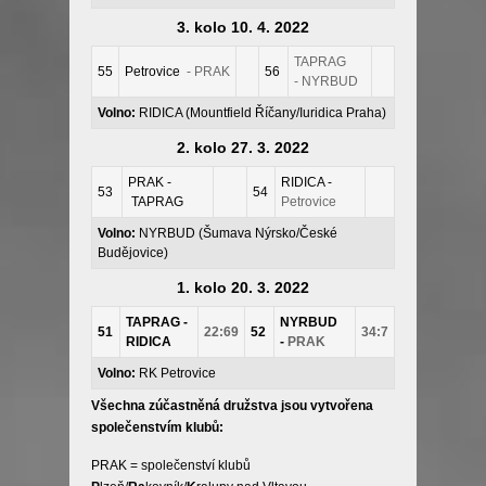
3. kolo 10. 4. 2022
TAPRAG
55
Petrovice
- PRAK
56
- NYRBUD
Volno:
RIDICA (Mountfield Říčany/Iuridica Praha)
2. kolo 27. 3. 2022
PRAK -
RIDICA -
53
54
TAPRAG
Petrovice
Volno:
NYRBUD (Šumava Nýrsko/České
Budějovice)
1. kolo 20. 3. 2022
TAPRAG -
NYRBUD
51
22:69
52
34:7
RIDICA
-
PRAK
Volno:
RK Petrovice
Všechna zúčastněná družstva jsou vytvořena
společenstvím klubů:
PRAK = společenství klubů