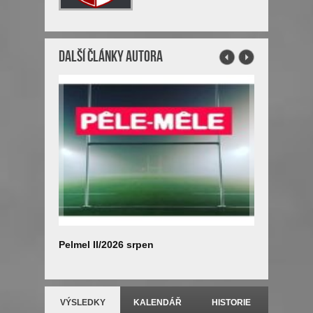
Další články autora
Pelmel II/2026 srpen
Výstava 
VÝSLEDKY
KALENDÁŘ
HISTORIE