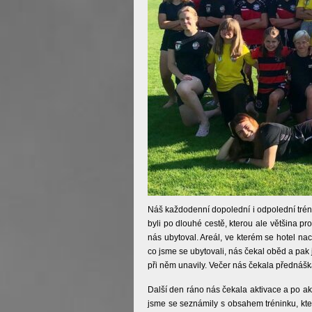
Náš každodenní dopolední i odpolední tréni
byli po dlouhé cestě, kterou ale většina p
nás ubytoval. Areál, ve kterém se hotel nac
co jsme se ubytovali, nás čekal oběd a pak 
při něm unavily. Večer nás čekala přednášk
Další den ráno nás čekala aktivace a po a
jsme se seznámily s obsahem tréninku, kte