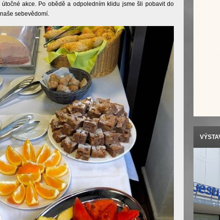
k i útočné akce. Po obědě a odpoledním klidu jsme šli pobavit do
i naše sebevědomí.
VÝSTAV