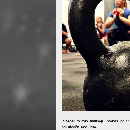
V neděli to bylo smutnější, protože po s
soustředění moc líbilo.