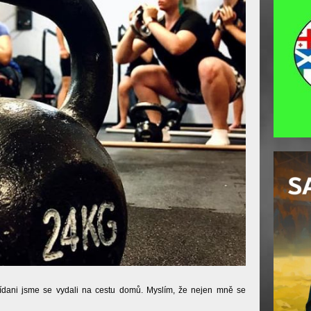
nídani jsme se vydali na cestu domů. Myslím, že nejen mně se