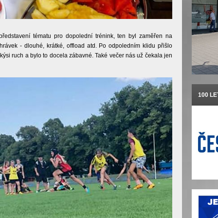
představení tématu pro dopolední trénink, ten byl zaměřen na
rávek - dlouhé, krátké, offload atd. Po odpoledním klidu přišlo
kýsi ruch a bylo to docela zábavné. Také večer nás už čekala jen
100 L