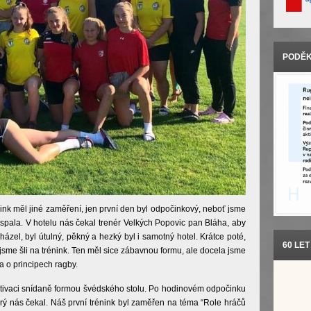
PODĚK
nk měl jiné zaměření, jen první den byl odpočinkový, neboť jsme
rospala. V hotelu nás čekal trenér Velkých Popovic pan Bláha, aby
házel, byl útulný, pěkný a hezký byl i samotný hotel. Krátce poté,
60 LE
jsme šli na trénink. Ten měl sice zábavnou formu, ale docela jsme
a o principech ragby.
ktivaci snídaně formou švédského stolu. Po hodinovém odpočinku
rý nás čekal. Náš první trénink byl zaměřen na téma “Role hráčů