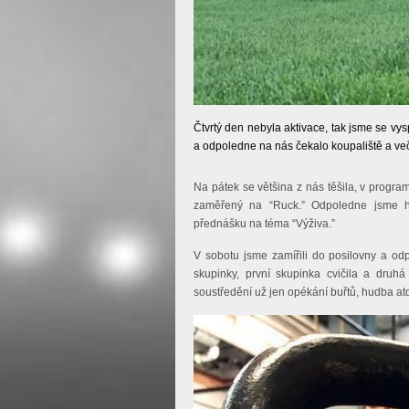
Čtvrtý den nebyla aktivace, tak jsme se vy
a odpoledne na nás čekalo koupaliště a v
Na pátek se většina z nás těšila, v program
zaměřený na “Ruck.” Odpoledne jsme hr
přednášku na téma “Výživa.”
V sobotu jsme zamířili do posilovny a od
skupinky, první skupinka cvičila a druhá
soustředění už jen opékání buřtů, hudba at