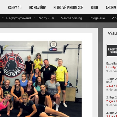
Ragby 15
RC Havířov
Klubové informace
Blog
Archiv
Ragbyový víkend
Ragby v TV
Merchandising
Fotogalerie
Vid
VÝSL
Extralig
Extralig
9. červn
1. liga 
kolo
1.liga
◾
9. červn
2. liga 
2.liga
◾
9. červn
3. liga 
3.liga
◾