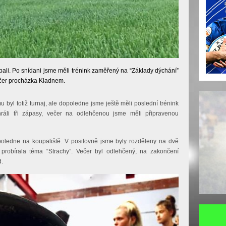
spali. Po snídani jsme měli trénink zaměřený na “Základy dýchání”
ečer procházka Kladnem.
u byl totiž turnaj, ale dopoledne jsme ještě měli poslední trénink
áli tři zápasy, večer na odlehčenou jsme měli připravenou
poledne na koupaliště. V posilovně jsme byly rozděleny na dvě
 probírala téma “Strachy”. Večer byl odlehčený, na zakončení
d.