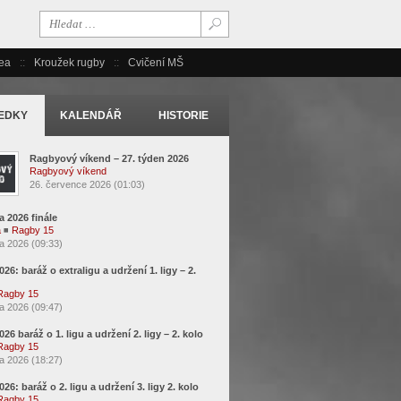
ea
Kroužek rugby
Cvičení MŠ
EDKY
KALENDÁŘ
HISTORIE
Ragbyový víkend – 27. týden 2026
Ragbyový víkend
26. července 2026 (01:03)
a 2026 finále
a
◾
Ragby 15
a 2026 (09:33)
2026: baráž o extraligu a udržení 1. ligy – 2.
Ragby 15
a 2026 (09:47)
2026 baráž o 1. ligu a udržení 2. ligy – 2. kolo
Ragby 15
a 2026 (18:27)
2026: baráž o 2. ligu a udržení 3. ligy 2. kolo
Ragby 15