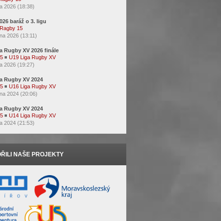
a 2026 (18:38)
2026 baráž o 3. ligu
Ragby 15
na 2026 (13:11)
a Rugby XV 2026 finále
15
◾
U19 Liga Rugby XV
a 2026 (19:27)
a Rugby XV 2024
15
◾
U16 Liga Rugby XV
na 2024 (20:06)
a Rugby XV 2024
15
◾
U14 Liga Rugby XV
a 2024 (21:53)
ŘILI NAŠE PROJEKTY