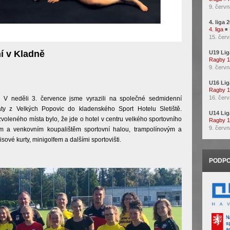
9. červn
4. liga 
4. liga
◾
15. červ
í v Kladně
U19 Lig
Ragby 
9. červn
U16 Lig
Ragby 
16. červ
-
V neděli 3. července jsme vyrazili na společné sedmidenní
ty z Velkých Popovic do kladenského Sport Hotelu Sletiště.
U14 Lig
leného místa bylo, že jde o hotel v centru velkého sportovního
Ragby 
9. červn
m a venkovním koupalištěm sportovní halou, trampolínovým a
sové kurty, minigolfem a dalšími sportovišti.
PODPO