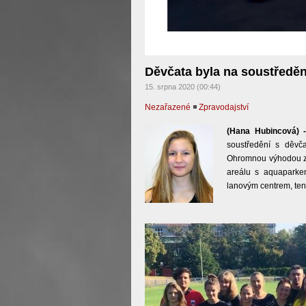
Děvčata byla na soustředěn
15. srpna 2020 (00:44)
Nezařazené
◾
Zpravodajství
(Hana Hubincová) 
soustředění s děvča
Ohromnou výhodou zvo
areálu s aquaparke
lanovým centrem, teni