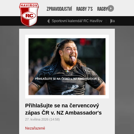
Zpravodajství
Ragby 7’s
Ragby 15
RC Havíř
Sportovní kalendář RC Havířov
Ragbyový vík
Přihlašujte se na červencový
zápas ČR v. NZ Ambassador′s
27. května 2026 (14:58)
Nezařazené