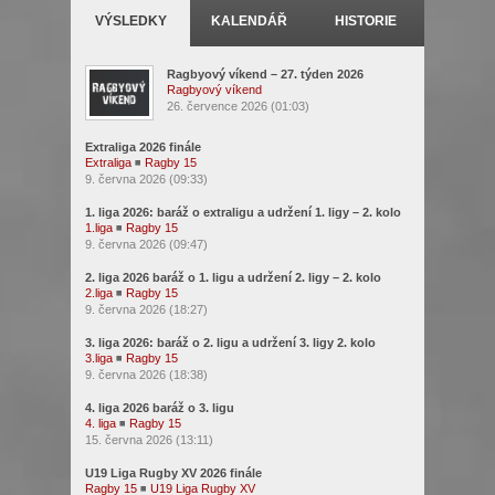
VÝSLEDKY
KALENDÁŘ
HISTORIE
Ragbyový víkend – 27. týden 2026
Ragbyový víkend
26. července 2026 (01:03)
Extraliga 2026 finále
Extraliga
◾
Ragby 15
9. června 2026 (09:33)
1. liga 2026: baráž o extraligu a udržení 1. ligy – 2. kolo
1.liga
◾
Ragby 15
9. června 2026 (09:47)
2. liga 2026 baráž o 1. ligu a udržení 2. ligy – 2. kolo
2.liga
◾
Ragby 15
9. června 2026 (18:27)
3. liga 2026: baráž o 2. ligu a udržení 3. ligy 2. kolo
3.liga
◾
Ragby 15
9. června 2026 (18:38)
4. liga 2026 baráž o 3. ligu
4. liga
◾
Ragby 15
15. června 2026 (13:11)
U19 Liga Rugby XV 2026 finále
Ragby 15
◾
U19 Liga Rugby XV