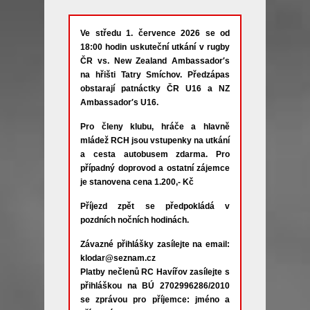
Ve středu 1. července 2026
se
od
18:00 hodin
uskuteční utkání v rugby
ČR vs. New Zealand Ambassador′
s
na hřišti Tatry Smíchov. Předzápas
obstarají patnáctky ČR
U16
a NZ
Ambassador
′s
U16
.
Pro členy klubu, hráče a hlavně
mládež RCH jsou vstupenky na utkání
a cesta autobusem zdarma. Pro
případný doprovod a ostatní zájemce
je stanovena cena 1.200,- Kč
Příjezd zpět se předpokládá v
pozdních nočních hodinách.
Závazné přihlášky zasílejte na email:
klodar@seznam.cz
Platby nečlenů RC Havířov zasílejte s
přihláškou na BÚ 2702996286/2010
se zprávou pro příjemce: jméno a