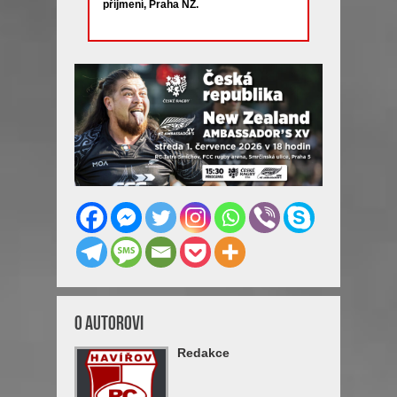
příjmení, Praha NZ.
O Autorovi
Redakce