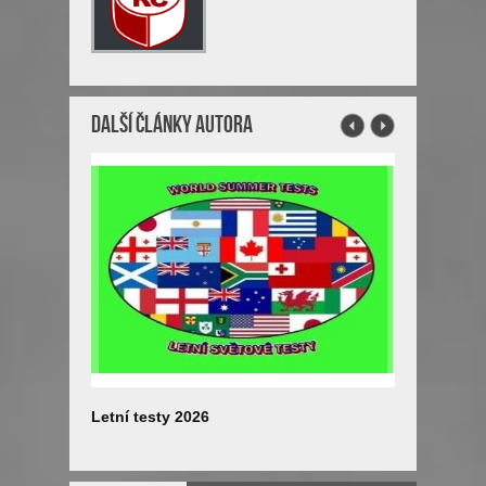
Další články autora
Letní testy 2026
Pelmel II