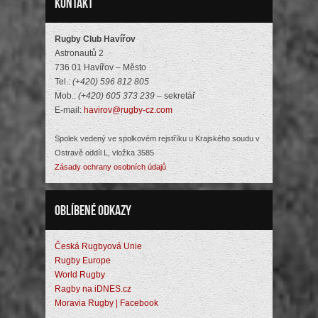
Kontakt
Rugby Club Havířov
Astronautů 2
736 01 Havířov – Město
Tel.:
(+420) 596 812 805
Mob.:
(+420) 605 373 239
– sekretář
E-mail:
havirov@rugby-cz.com
Spolek vedený ve spolkovém rejstříku u Krajského soudu v
Ostravě oddíl L, vložka 3585
Zásady ochrany osobních údajů
Oblíbené odkazy
Česká Rugbyová Unie
Rugby Europe
World Rugby
Ragby na iDNES.cz
Moravia Rugby | Facebook